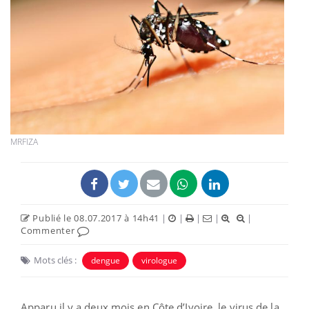
MRFIZA
Publié le 08.07.2017 à 14h41
|
|
|
|
|
Commenter
Mots clés :
dengue
virologue
Apparu il y a deux mois en Côte d’Ivoire, le virus de la