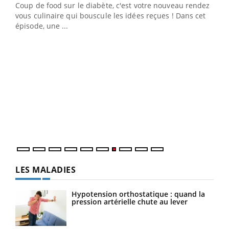
Coup de food sur le diabète, c'est votre nouveau rendez-
 en
vous culinaire qui bouscule les idées reçues ! Dans cet
u
épisode, une ...
Qua
You
"Les
trav
DRH 
LES MALADIES
Hypotension orthostatique : quand la
pression artérielle chute au lever