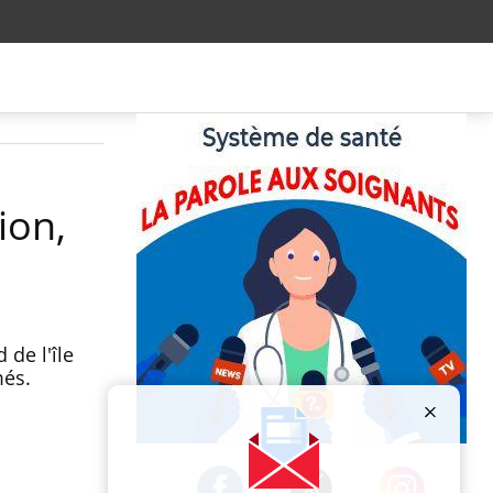
ion,
 de l'île
més.
Publicité