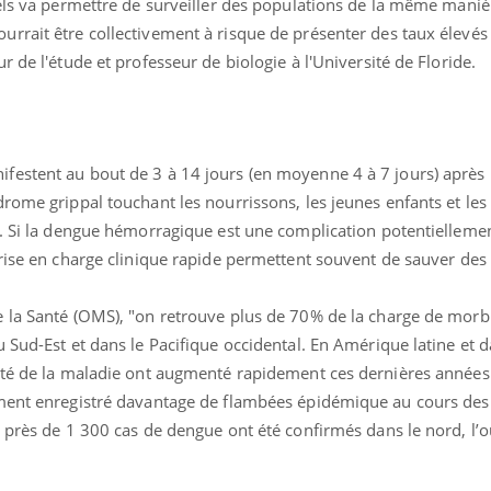
uels va permettre de surveiller des populations de la même maniè
rrait être collectivement à risque de présenter des taux élevés
 de l'étude et professeur de biologie à l'Université de Floride.
estent au bout de 3 à 14 jours (en moyenne 4 à 7 jours) après 
rome grippal touchant les nourrissons, les jeunes enfants et les a
e. Si la dengue hémorragique est une complication potentiellemen
rise en charge clinique rapide permettent souvent de sauver des 
 la Santé (OMS), "on retrouve plus de 70% de la charge de morb
 Sud-Est et dans le Pacifique occidental. En Amérique latine et d
ité de la maladie ont augmenté rapidement ces dernières années.
ment enregistré davantage de flambées épidémique au cours des
 près de 1 300 cas de dengue ont été confirmés dans le nord, l’o