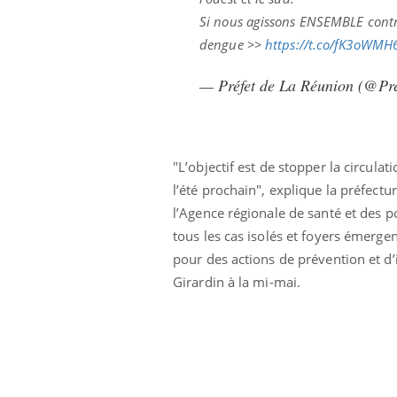
Si nous agissons ENSEMBLE contre
dengue >>
https://t.co/fK3oWMH
— Préfet de La Réunion (@Pr
"L’objectif est de stopper la circula
l’été prochain", explique la préfect
l’Agence régionale de santé et des 
tous les cas isolés et foyers émerge
pour des actions de prévention et d
Girardin à la mi-mai.
Youtube
026
Un « jumeau numérique » pour
COU
Youtube
You
faciliter l’accès à la médecine
 pour de
Youtube
Coup
préventive
eintes de
nou
Un établissement lié à un groupe
 de questions, de
bous