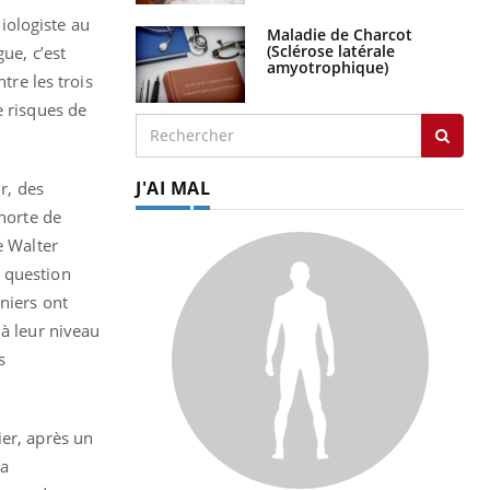
miologiste au
Maladie de Charcot
(Sclérose latérale
ue, c’est
amyotrophique)
tre les trois
e risques de
J'AI MAL
r, des
ohorte de
e Walter
n question
niers ont
 à leur niveau
s
ier, après un
La