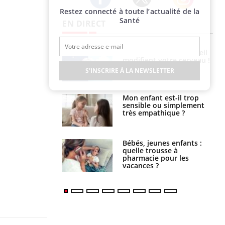
Restez connecté à toute l’actualité de la
Twitter
Facebook
Instagram
Santé
EN DIRECT
Les troubles du sommeil
modifient votre cerveau !
S'INSCRIRE À LA NEWSLETTER
Mon enfant est-il trop
sensible ou simplement
très empathique ?
Bébés, jeunes enfants :
quelle trousse à
pharmacie pour les
vacances ?