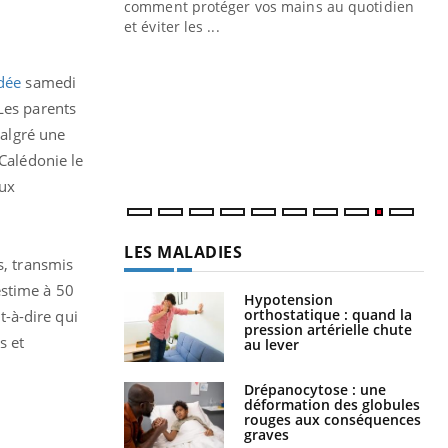
Blugeon, DRH et
comment protéger vos mains au quotidien
et éviter les ...
Ec
You
sy
édée
samedi
Une
Les parents
sèc
algré une
per
irri
-Calédonie le
aux
LES MALADIES
s, transmis
estime à 50
Hypotension
orthostatique : quand la
-à-dire qui
pression artérielle chute
s et
au lever
Drépanocytose : une
déformation des globules
rouges aux conséquences
graves