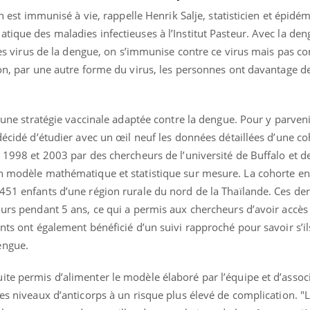
on est immunisé à vie, rappelle Henrik Salje, statisticien et épidé
tique des maladies infectieuses à l’Institut Pasteur. Avec la deng
 des virus de la dengue, on s’immunise contre ce virus mais pas con
ion, par une autre forme du virus, les personnes ont davantage d
r une stratégie vaccinale adaptée contre la dengue. Pour y parveni
 décidé d’étudier avec un œil neuf les données détaillées d’une c
e 1998 et 2003 par des chercheurs de l’université de Buffalo et d
un modèle mathématique et statistique sur mesure. La cohorte e
451 enfants d’une région rurale du nord de la Thaïlande. Ces der
ours pendant 5 ans, ce qui a permis aux chercheurs d’avoir accès
ants ont également bénéficié d’un suivi rapproché pour savoir s’il
engue.
te permis d’alimenter le modèle élaboré par l’équipe et d’assoc
des niveaux d’anticorps à un risque plus élevé de complication. "