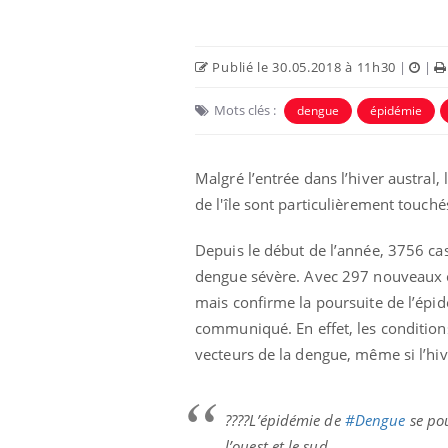
Publié le 30.05.2018 à 11h30
|
|
Mots clés :
dengue
épidémie
Malgré l’entrée dans l’hiver austral
de l'île sont particulièrement touché
Depuis le début de l’année, 3756 ca
dengue sévère. Avec 297 nouveaux c
mais confirme la poursuite de l’épidé
communiqué.
En effet, les conditi
vecteurs de la dengue, même si l’hi
????L’épidémie de
#Dengue
se po
l’ouest et le sud.