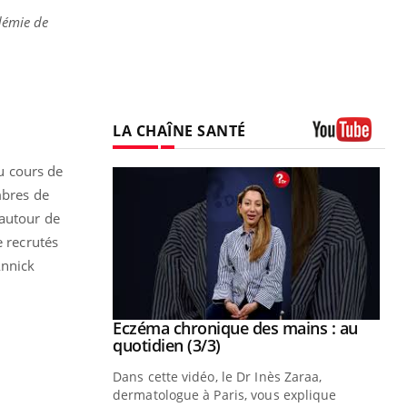
démie de
LA CHAÎNE SANTÉ
Youtube
au cours de
mbres de
 autour de
e recrutés
Annick
se sur le bien
Eczéma chronique des mains : au
Youtube
Youtube
quotidien (3/3)
nté et de la
Dans cette vidéo, le Dr Inès Zaraa,
 de Pourquoi
dermatologue à Paris, vous explique