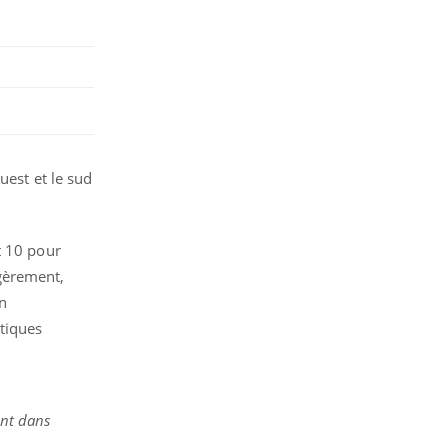
uest et le sud
t 10 pour
gèrement,
un
tiques
ent dans