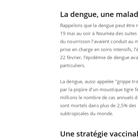
mutualiste innove en matière de bilan de
épis
santé : l'utilisation d'un « jumeau
La dengue, une malad
numérique » permet ...
Rappelons que la dengue peut être 
19 mai au soir à Nouméa des suites d
du nourrisson l’avaient conduit au
prise en charge en soins intensifs, 
22 février, l’épidémie de dengue a
particuliers.
La dengue, aussi appelée "grippe tro
par la piqûre d’un moustique tigre 
millions le nombre de cas annuels d
sont mortels dans plus de 2,5% des c
subtropicales du monde.
Une stratégie vaccinal