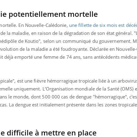
Docteur reçoivent Régis 
ode, une ...
directeur ...
ie potentiellement mortelle
mortelle. En Nouvelle-Calédonie,
une fillette de six mois est déc
e la maladie, en raison de la dégradation de son état général. "
 médipôle de Koutio", selon un communiqué du gouvernement. M
l’évolution de la maladie a été foudroyante. Déclarée en Nouvelle
vait déjà emporté une femme de 74 ans, sans antécédents médic
picale", est une fièvre hémorragique tropicale liée à un arboviru
femelle uniquement. L’Organisation mondiale de la Santé (OMS) 
ans le monde, dont 500 000 cas de dengue "hémorragique", c'est
as. La dengue est initialement présente dans les zones tropicale
e difficile à mettre en place