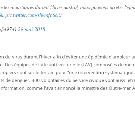
 les moustiques durant l’hiver austral, nous pouvons arrêter l'épi
6lL
pic.twitter.com/ehvmfhSciU
efet974)
29 mai 2018
tion du virus durant l’hiver afin d’éviter une épidémie d’ampleur 
ure. Des équipes de lutte anti-vectorielle (LAV) composées de me
pompiers sont sur le terrain pour "une intervention systématique
nts de dengue". 300 volontaires du Service civique vont aussi êtr
’information, comme l’avait annoncé la ministre des Outre-mer 
Youtube
P DE FOOD sur le diabète
Quand l’entreprise mi
tube
Youtube
Youtube
être global
 de food sur le diabète, c'est votre
"Les rendez-vous de la sa
veau rendez-vous culinaire qui
qualité de vie au travail"
cule les idées reçues ! Dans cet