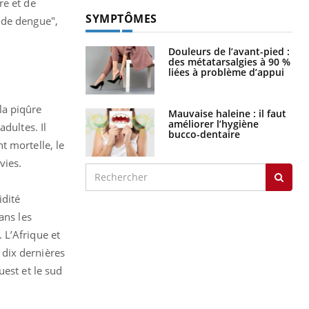
re et de
SYMPTÔMES
 de dengue",
Douleurs de l’avant-pied :
des métatarsalgies à 90 %
liées à problème d’appui
la piqûre
Mauvaise haleine : il faut
améliorer l’hygiène
dultes. Il
bucco-dentaire
t mortelle, le
vies.
idité
ans les
 L’Afrique et
 dix dernières
uest et le sud