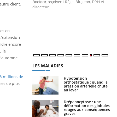
Docteur reçoivent Régis Blugeon, DRH et
utre client.
directeur ...
Ec
You
quo
Dan
ies en
der
com
L’extension
et é
endre encore
, le
 l’automne
LES MALADIES
6 millions de
Hypotension
orthostatique : quand la
nes de plus
pression artérielle chute
au lever
Drépanocytose : une
déformation des globules
rouges aux conséquences
graves