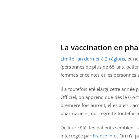
La vaccination en pha
Limité l’an dernier à 2 régions
, et n
(personnes de plus de 65 ans, patient
femmes enceintes et les personnes se
Il a toutefois été élargi cette année
Officiel, on apprend que dès le 6 oc
première fois auront, elles aussi, a
Youtube
 Mains : se
Diabète & Ramadan 2026
Un 
Youtube
You
pharmaciens, qui regrette toutefois 
outube
fac
Le Ramadan approche, et, pour de
pré
De leur côté, les patients semblent sa
un tout nouveau
nombreuses personnes atteintes de
Un 
lage, piscine,
diabète, c'est une période de questions, de
interrogée par
France Info
. On n’a p