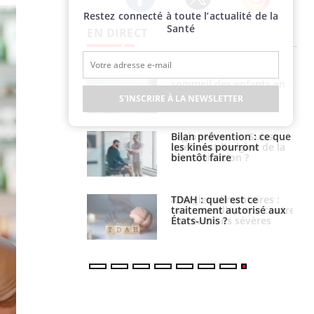
Restez connecté à toute l’actualité de la
Twitter
Facebook
Instagram
Santé
EN DIRECT
par un
Comment gérer le
a, une petite fille
sommeil des enfants en
e grâce à un
vacances ?
S'INSCRIRE À LA NEWSLETTER
essentiel
lose en Suisse :
Bilan prévention : ce que
st l’origine de la
les kinés pourront
nation ?
bientôt faire
s alimentaires :
TDAH : quel est ce
velle arme contre
traitement autorisé aux
tions sévères
États-Unis ?