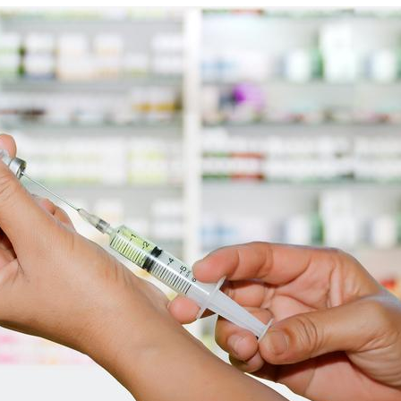
Grossesse et chaleur : ce
Mordue 
que dit la science
barracud
secouru
réflexe 
Le smartphone nuit-il à
Légionel
l'apprentissage de la
quelle e
lecture ?
contami
Mordue par une tique en
Allergie
vacances, elle reste dans
une nou
le coma pendant 42 jours
les réac