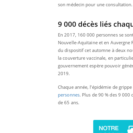
mut
air… Nos mains
défis, mais ...
son médecin pour une consultation. D
sant
num
9 000 décès liés chaq
En 2017, 160 000 personnes se sont 
Nouvelle-Aquitaine et en Auvergne 
du dispositif cet automne à deux no
la couverture vaccinale, en particuli
gouvernement espère pouvoir généra
2019.
Chaque année, l’épidémie de grippe 
personnes
. Plus de 90 % des 9 000 
de 65 ans.