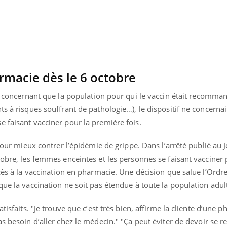
rmacie dès le 6 octobre
e concernant que la population pour qui le vaccin était recomma
s à risques souffrant de pathologie…), le dispositif ne concernai
 faisant vacciner pour la première fois.
 pour mieux contrer l’épidémie de grippe. Dans l’arrêté publié au 
tobre, les femmes enceintes et les personnes se faisant vacciner 
ccès à la vaccination en pharmacie. Une décision que salue l’Ordr
« jumeau numérique » pour
COUP DE FOOD sur le
tube
Youtube
que la vaccination ne soit pas étendue à toute la population adul
iliter l’accès à la médecine
Youtube
Coup de food sur le diabèt
ventive
tisfaits. "Je trouve que c’est très bien, affirme la cliente d’une 
nouveau rendez-vous culi
établissement lié à un groupe
bouscule les idées reçues
as besoin d’aller chez le médecin." "Ça peut éviter de devoir se r