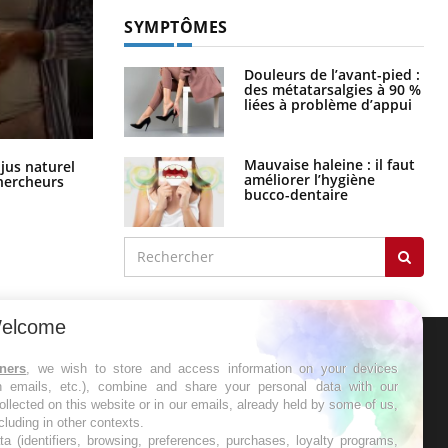
SYMPTÔMES
Douleurs de l’avant-pied :
des métatarsalgies à 90 %
liées à problème d’appui
Comment oublier les écrans en
Mauvaise haleine : il faut
 jus naturel
vacances ?
améliorer l’hygiène
chercheurs
bucco-dentaire
elcome
tners
, we wish to store and access information on your devices
ER
in emails, etc.), combine and share your personal data with our
ollected on this website or in our emails, already held by some of us,
s les semaines les meilleures
ncluding in other contexts.
ta (identifiers, browsing, preferences, purchases, loyalty programs,