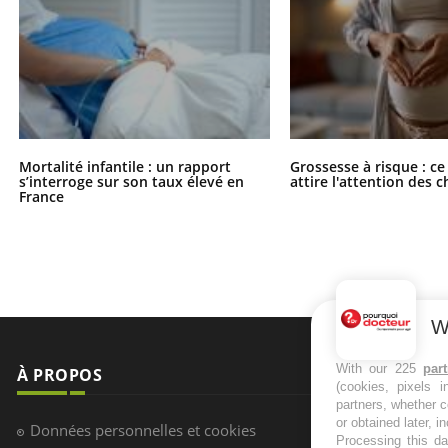
Mortalité infantile : un rapport
Grossesse à risque : ce
s’interroge sur son taux élevé en
attire l'attention des 
France
W
With our 225
par
À PROPOS
NEWSLETT
(cookies, pixels 
partners, whether c
Recevez toute
or obtained later, i
Données personnelles et cookies
Processing this da
infos santé