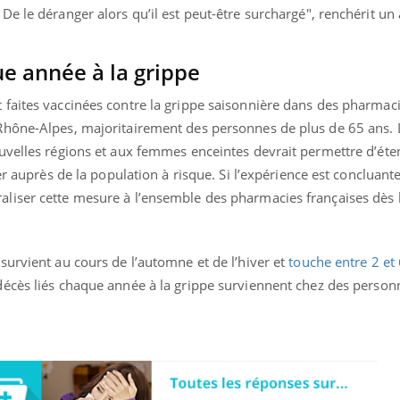
ualiste innove en matière de bilan de
épisode, une ...
e le déranger alors qu’il est peut-être surchargé", renchérit un a
é : l'utilisation d'un « jumeau
érique » permet ...
ue année à la grippe
faites vaccinées contre la grippe saisonnière dans des pharmac
Rhône-Alpes, majoritairement des personnes de plus de 65 ans. 
uvelles régions et aux femmes enceintes devrait permettre d’ét
er auprès de la population à risque. Si l’expérience est concluante
liser cette mesure à l’ensemble des pharmacies françaises dès
survient au cours de l’automne et de l’hiver et
touche entre 2 et 
décès liés chaque année à la grippe surviennent chez des person