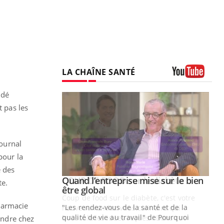
LA CHAÎNE SANTÉ
Youtube
ndé
t pas les
Journal
pour la
e des
Youtube
 diabète
Quand l’entreprise mise sur le bien
Youtube
te.
Youtube
être global
e, c'est votre
pharmacie
"Les rendez-vous de la santé et de la
naire qui
qualité de vie au travail" de Pourquoi
 ! Dans cet
endre chez