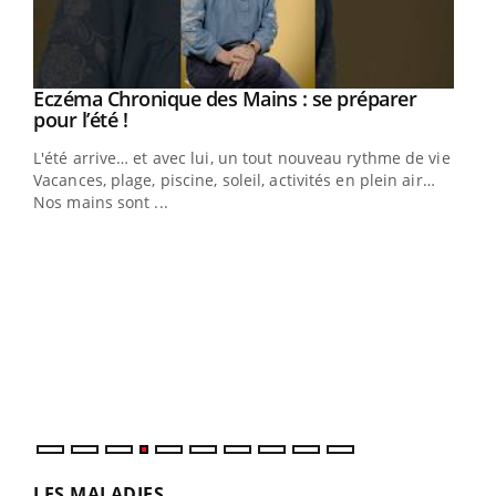
Eczéma Chronique des Mains : se préparer
Youtube
Youtube
pour l’été !
L'été arrive… et avec lui, un tout nouveau rythme de vie !
Vacances, plage, piscine, soleil, activités en plein air…
Nos mains sont ...
Dia
You
Le 
pers
ques
LES MALADIES