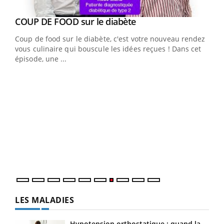
Youtube
cès
COUP DE FOOD sur le diabète
Youtube
Coup de food sur le diabète, c'est votre nouveau rendez-
 en
vous culinaire qui bouscule les idées reçues ! Dans cet
u
épisode, une ...
Qua
You
"Les
trav
DRH 
LES MALADIES
Hypotension orthostatique : quand la