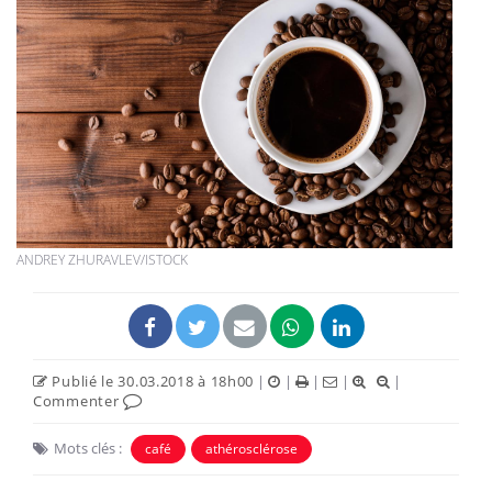
ANDREY ZHURAVLEV/ISTOCK
Publié le 30.03.2018 à 18h00
|
|
|
|
|
Commenter
Mots clés :
café
athérosclérose