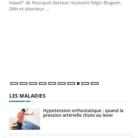
cet
travail" de Pourquoi Docteur reçoivent Régis Blugeon,
DRH et directeur ...
Ecz
You
(3/3
Dans
vous
quot
LES MALADIES
Hypotension orthostatique : quand la
pression artérielle chute au lever