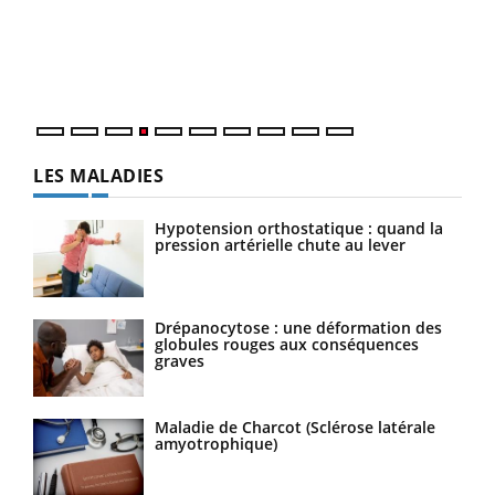
Le 
pers
ques
LES MALADIES
Hypotension orthostatique : quand la
pression artérielle chute au lever
Drépanocytose : une déformation des
globules rouges aux conséquences
graves
Maladie de Charcot (Sclérose latérale
amyotrophique)