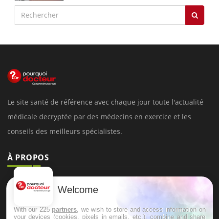
Le site santé de référence avec chaque jour toute l'actualité
médicale decryptée par des médecins en exercice et les
conseils des meilleurs spécialistes.
À PROPOS
Données personnelles et cookies
Welcome
Qui sommes-nous
With our 225
partners
, we wish to store and access information on
Conditions d'utilisation
your devices (cookies, pixels in emails, etc.), combine and share