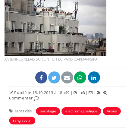
ANTENNES RELAIS SUR UN TOIT DE PARIS (CAPMAN/SIPA)
Publié le 15.10.2013 à 18h49
|
|
|
|
|
Commenter
Mots clés :
oncologie
électromagnétique
Anses
rang social