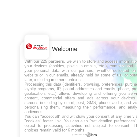
Welcome
With our 225
partners
, we wish to store and access informati
your devices (cookies, pixels in emails, etc.), combine and 
your personal data with our partners, whether collected on 
website or in our emails, already held by some of us, or obt
later, including in other contexts.
Processing this data (identifiers, browsing, preferences, purch
loyalty programs, IP, postal addresses and emails, phone, pr
geolocation, etc.) allows developing and offering you servi
content, commercial offers and ads across your devices
screens (including by email, post, SMS, phone, audio, and vi
personalising them, measuring their performance, and analy
audiences.
You can "accept all" and withdraw your consent at any time vi
"cookies" footer link
. You can also "set detailed preferences
object to processing activities not subject to consent. T
choices remain valid for 6 months.
powered by