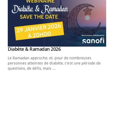
Youtube
Diabète & Ramadan 2026
Youtube
Le Ramadan approche, et, pour de nombreuses
vie !
personnes atteintes de diabète, c'est une période de
…
questions, de défis, mais ...
Un 
You
à l
Un é
mati