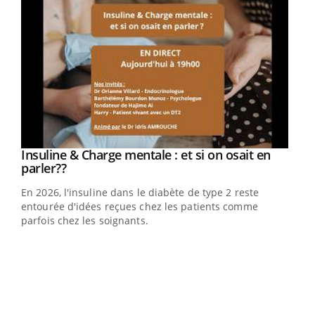
Youtube
Insuline & Charge mentale : et si on osait en
Youtube
Youtube
parler??
En 2026, l'insuline dans le diabète de type 2 reste
entourée d'idées reçues chez les patients comme
parfois chez les soignants.
Ecz
You
pour
L'ét