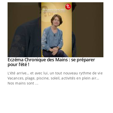
Eczéma Chronique des Mains : se préparer
Youtube
Youtube
pour l’été !
L'été arrive… et avec lui, un tout nouveau rythme de vie !
Vacances, plage, piscine, soleil, activités en plein air…
Nos mains sont ...
Dia
You
Le 