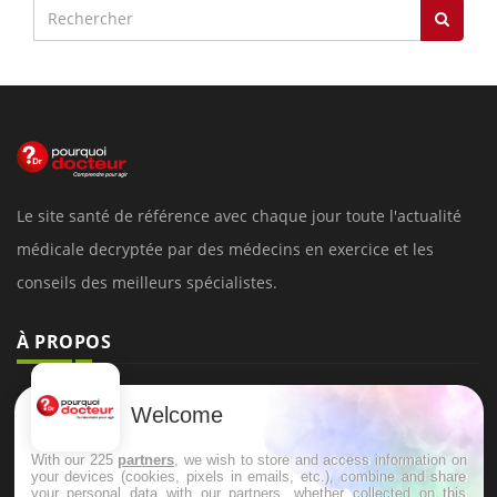
Le site santé de référence avec chaque jour toute l'actualité
médicale decryptée par des médecins en exercice et les
conseils des meilleurs spécialistes.
À PROPOS
Données personnelles et cookies
Welcome
Qui sommes-nous
With our 225
partners
, we wish to store and access information on
Conditions d'utilisation
your devices (cookies, pixels in emails, etc.), combine and share
your personal data with our partners, whether collected on this