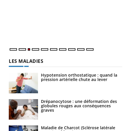
Ecz
You
pour
L'ét
Vaca
Nos 
LES MALADIES
Hypotension orthostatique : quand la
pression artérielle chute au lever
Drépanocytose : une déformation des
globules rouges aux conséquences
graves
Maladie de Charcot (Sclérose latérale