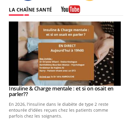
Twitter
Facebook
Instagram
LA CHAÎNE SANTÉ
Youtube
Youtube
Insuline & Charge mentale : et si on osait en
Youtube
Youtube
parler??
En 2026, l'insuline dans le diabète de type 2 reste
entourée d'idées reçues chez les patients comme
parfois chez les soignants.