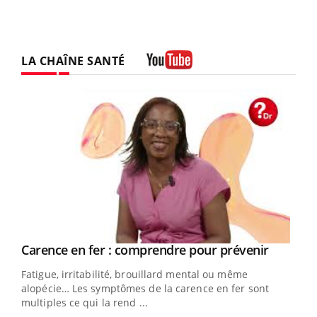
LA CHAÎNE SANTÉ
Youtube
Youtube
Carence en fer : comprendre pour prévenir
Insuline & Charge mentale : et si on osait en
Youtube
Youtube
Youtube
parler??
Fatigue, irritabilité, brouillard mental ou même
En 2026, l'insuline dans le diabète de type 2 reste
alopécie… Les symptômes de la carence en fer sont
entourée d'idées reçues chez les patients comme
multiples ce qui la rend ...
parfois chez les soignants.