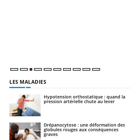
Ecz
You
pour
L'ét
Vaca
Nos 
LES MALADIES
Hypotension orthostatique : quand la
pression artérielle chute au lever
Drépanocytose : une déformation des
globules rouges aux conséquences
graves