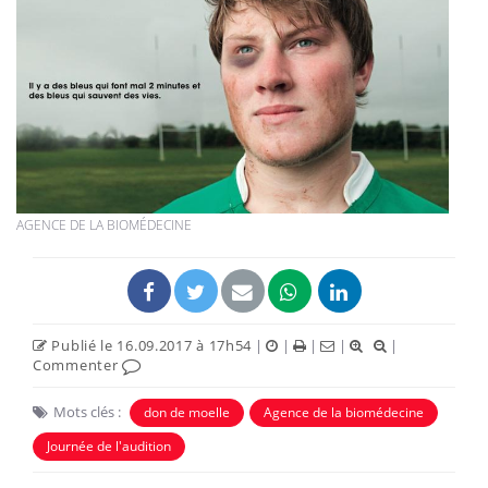
AGENCE DE LA BIOMÉDECINE
Publié le 16.09.2017 à 17h54
|
|
|
|
|
Commenter
Mots clés :
don de moelle
Agence de la biomédecine
Journée de l'audition