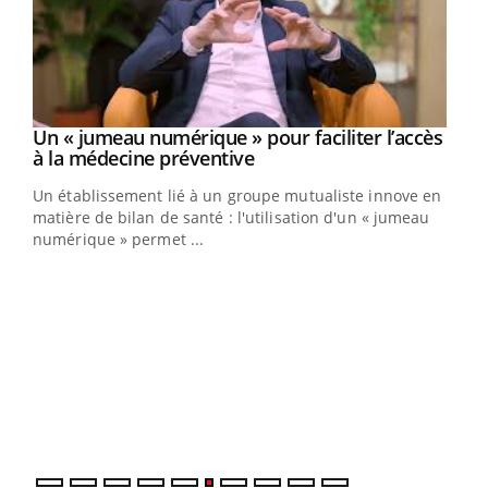
Un « jumeau numérique » pour faciliter l’accès
Youtube
Youtube
à la médecine préventive
Un établissement lié à un groupe mutualiste innove en
e
matière de bilan de santé : l'utilisation d'un « jumeau
numérique » permet ...
COU
You
Coup
vous
épis