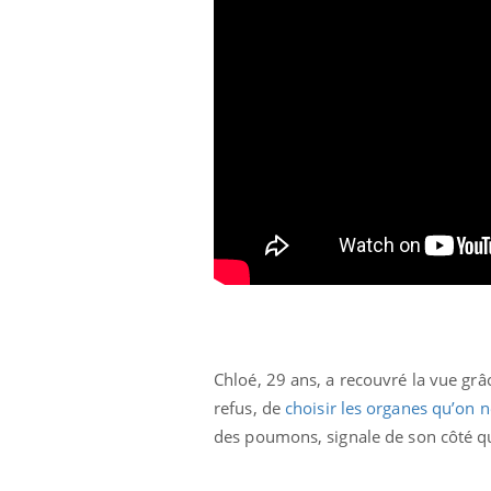
mut
air… Nos mains
défis, mais ...
sant
num
Chloé, 29 ans, a recouvré la vue grâce
refus, de
choisir les organes qu’on 
des poumons, signale de son côté qu