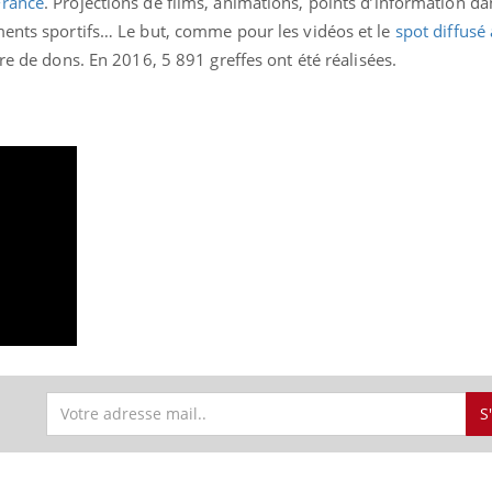
France
. Projections de films, animations, points d’information da
ments sportifs… Le but, comme pour les vidéos et le
spot diffusé 
re de dons. En 2016, 5 891 greffes ont été réalisées.
S