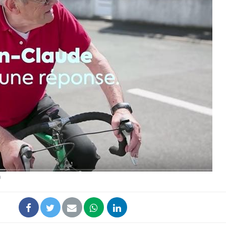
Comment gérer le
Cerveau 
sommeil des enfants en
"madele
vacances ?
enfin ex
Bilan prévention : ce que
Intoléra
les kinés pourront
nouvell
bientôt faire
recomma
HAS
TDAH : quel est ce
Insuffis
traitement autorisé aux
comment
États-Unis ?
préveni
)