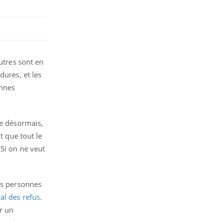
utres sont en
dures, et les
onnes
ue désormais,
t que tout le
Si on ne veut
es personnes
nal des refus
.
r un