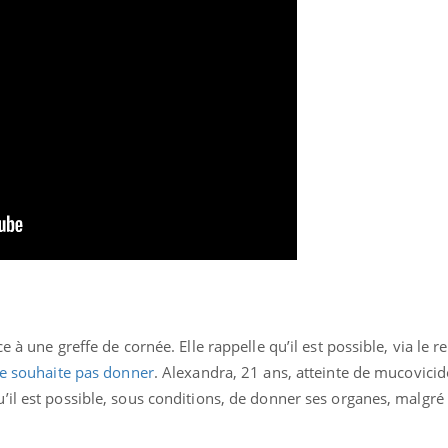
ualiste innove en matière de bilan de
épisode, une ...
é : l'utilisation d'un « jumeau
érique » permet ...
 à une greffe de cornée. Elle rappelle qu’il est possible, via le r
ne souhaite pas donner
. Alexandra, 21 ans, atteinte de mucovicid
’il est possible, sous conditions, de donner ses organes, malgré