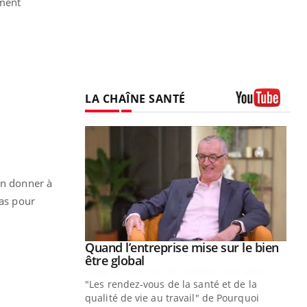
ement
LA CHAÎNE SANTÉ
Youtube
on donner à
pas pour
Youtube
 diabète
Quand l’entreprise mise sur le bien
Youtube
Youtube
être global
e, c'est votre
"Les rendez-vous de la santé et de la
naire qui
qualité de vie au travail" de Pourquoi
 ! Dans cet