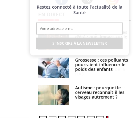
Restez connecté à toute l’actualité de la
Twitter
Facebook
Instagram
Santé
EN DIRECT
: le mystère de la
Le décalage des horaires
ine de Proust"
d'été : quel impact sur le
pliqué
sommeil ?
S'INSCRIRE À LA NEWSLETTER
nce au gluten : les
Grossesse : ces polluants
es
pourraient influencer le
ndations de la
poids des enfants
ance cardiaque :
Autisme : pourquoi le
 mieux la
cerveau reconnaît-il les
r
visages autrement ?