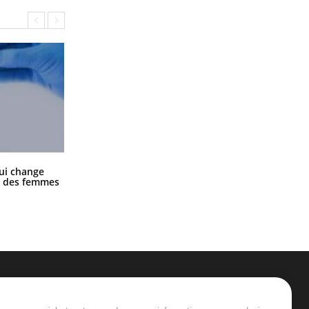
La sieste empêche-t-elle de dormir
ui change
la nuit ?
ge des femmes
ER