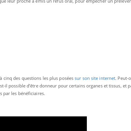
 que leur proche a émis un refus oral, pour empêcher un prélèv
à cinq des questions les plus posées
sur son site internet
. Peut-
t-il possible d’être donneur pour certains organes et tissus, et 
 par les bénéficiaires.
« jumeau numérique » pour
COUP DE FOOD sur le
tube
Youtube
iliter l’accès à la médecine
Youtube
Coup de food sur le diabèt
ventive
nouveau rendez-vous culi
établissement lié à un groupe
bouscule les idées reçues