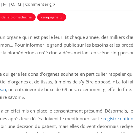
|
|
|
Commenter
 de la biomédecine
campagne tv
un organe qui n’est pas le leur. Et chaque année, des milliers d’a
oumon… Pour informer le grand public sur les besoins et les procé
e la biomédecine a créé cinq vidéos mettant en scène cinq pers
e qui gère les dons d’organes souhaite en particulier rappeler q
l d’organes et de tissus, à moins de s’y être opposé. « La loi fai
ean
, un entraîneur de boxe de 69 ans, récemment greffé du foie. 
faire savoir ».
e a en effet mis en place le consentement présumé. Désormais, l
nes après leur décès doivent le mentionner sur le
registre natio
loir une décision du patient, mais elles doivent désormais rédige