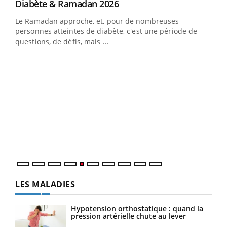
Youtube
Diabète & Ramadan 2026
Youtube
Le Ramadan approche, et, pour de nombreuses
vie !
personnes atteintes de diabète, c'est une période de
…
questions, de défis, mais ...
Un 
You
à l
Un é
mati
numé
LES MALADIES
Hypotension orthostatique : quand la
pression artérielle chute au lever