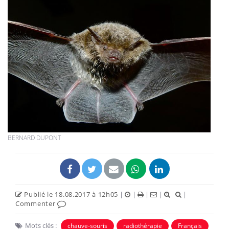
BERNARD DUPONT
Publié le 18.08.2017 à 12h05
|
|
|
|
|
Commenter
Mots clés :
chauve-souris
radiothérapie
Français