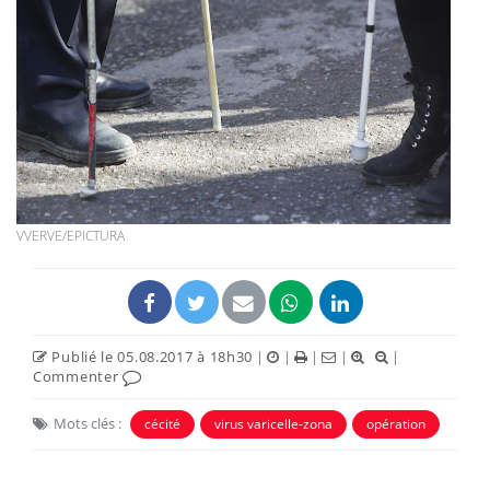
VVERVE/EPICTURA
Publié le 05.08.2017 à 18h30
|
|
|
|
|
Commenter
Mots clés :
cécité
virus varicelle-zona
opération