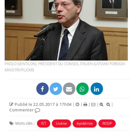
PAOLO GENTILONI, PRÉSIDENT DU CONSEIL ITALIEN (LATVIAN FOREIGN
MINISTRY/FLICKR)
Publié le 22.05.2017 à 17h04
|
|
|
|
|
Commenter
Mots clés :
IST
Uvéite
épidémie
ROSP