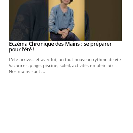
Eczéma Chronique des Mains : se préparer
Youtube
Youtube
pour l’été !
L'été arrive… et avec lui, un tout nouveau rythme de vie !
Vacances, plage, piscine, soleil, activités en plein air…
Nos mains sont ...
Dia
You
Le 
pers
ques