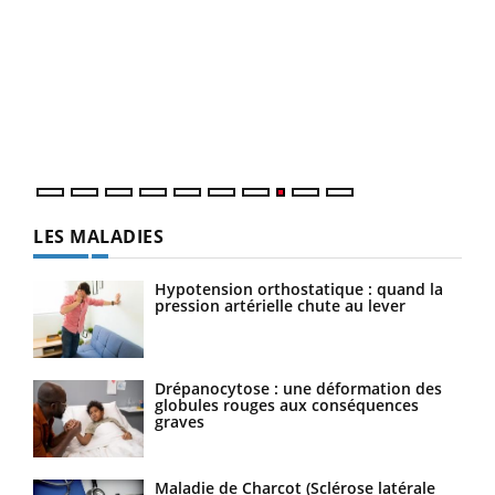
Ecz
You
(3/3
Dans
vous
quot
LES MALADIES
Hypotension orthostatique : quand la
pression artérielle chute au lever
Drépanocytose : une déformation des
globules rouges aux conséquences
graves
Maladie de Charcot (Sclérose latérale