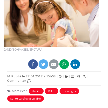
CANDYBOXIMAGES/EPICTURA
Publié le 27.04.2017 à 15h53
|
|
|
|
|
Commenter
Mots clés :
Uvéite
ROSP
meninges
santé cardiovasculaire