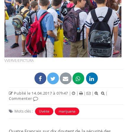
VVERVE/EPICTURA
Publié le 14.04.2017 à 07h47
|
|
|
|
|
Commenter
Mots clés :
Uvéite
marijuana
Quatre Français sur dix doutent de la sécurité des