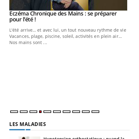
Eczéma Chronique des Mains : se préparer
Youtube
Youtube
pour l’été !
L'été arrive… et avec lui, un tout nouveau rythme de vie !
Vacances, plage, piscine, soleil, activités en plein air…
Nos mains sont ...
Dia
You
Le 
pers
ques
LES MALADIES
Hypotension orthostatique : quand la