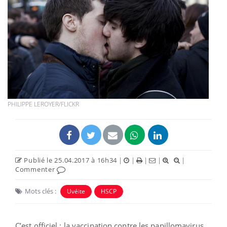
PHILIPPE LEROYER/FLICKR
Publié le 25.04.2017 à 16h34
|
|
|
|
|
Commenter
Mots clés :
Uvéite
HSCP
C’est officiel : la vaccination contre les papillomavirus