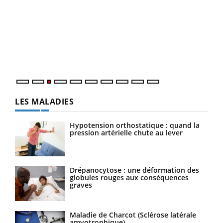
Ecz
You
pour
L'ét
Vaca
Nos 
LES MALADIES
Hypotension orthostatique : quand la
pression artérielle chute au lever
Drépanocytose : une déformation des
globules rouges aux conséquences
graves
Maladie de Charcot (Sclérose latérale
amyotrophique)