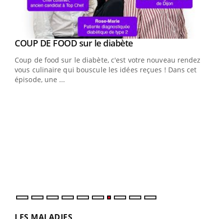
Youtube
cès
COUP DE FOOD sur le diabète
Youtube
Coup de food sur le diabète, c'est votre nouveau rendez-
 en
vous culinaire qui bouscule les idées reçues ! Dans cet
u
épisode, une ...
Qua
You
"Les
trav
DRH 
LES MALADIES