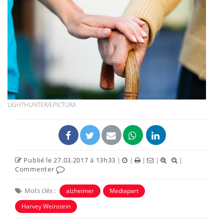
LIGHTHUNTER/EPICTURA
Publié le 27.03.2017 à 13h33
|
|
|
|
|
Commenter
Mots clés :
alzheimer
Mediapart
Harvey Weinstein