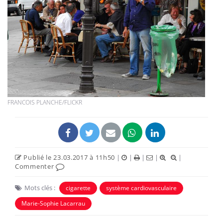
FRANCOIS PLANCHE/FLICKR
Publié le 23.03.2017 à 11h50
|
|
|
|
|
Commenter
Mots clés :
cigarette
système cardiovasculaire
Marie-Sophie Lacarrau