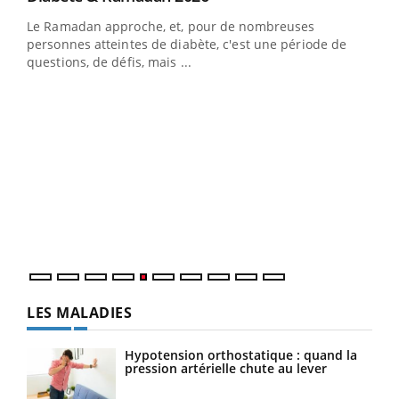
Le Ramadan approche, et, pour de nombreuses
vie !
personnes atteintes de diabète, c'est une période de
…
questions, de défis, mais ...
Un 
You
à l
Un é
mati
numé
LES MALADIES
Hypotension orthostatique : quand la
pression artérielle chute au lever