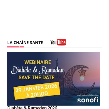
LA CHAÎNE SANTÉ
Youtube
Youtube
Diabète & Ramadan 2026
Youtube