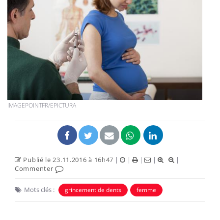
IMAGEPOINTFR/EPICTURA
Publié le 23.11.2016 à 16h47
|
|
|
|
|
Commenter
Mots clés :
grincement de dents
femme