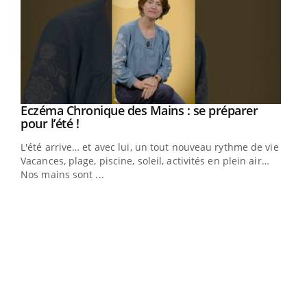
Eczéma Chronique des Mains : se préparer
Youtube
Youtube
pour l’été !
L'été arrive… et avec lui, un tout nouveau rythme de vie !
Vacances, plage, piscine, soleil, activités en plein air…
Nos mains sont ...
Dia
You
Le 
pers
ques