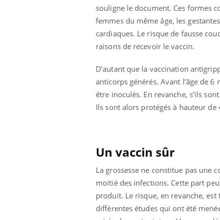
souligne le document. Ces formes co
évention : ce que
Intolérance au gluten : les
s pourront
nouvelles
femmes du même âge, les gestantes s
aire
recommandations de la
HAS
cardiaques. Le risque de fausse couc
raisons de recevoir le vaccin.
D’autant que la vaccination antigrip
anticorps générés. Avant l’âge de 6 
être inoculés. En revanche, s’ils so
Ils sont alors protégés à hauteur de
Un vaccin sûr
La grossesse ne constitue pas une con
moitié des infections. Cette part peu
produit. Le risque, en revanche, est 
différentes études qui ont été menée