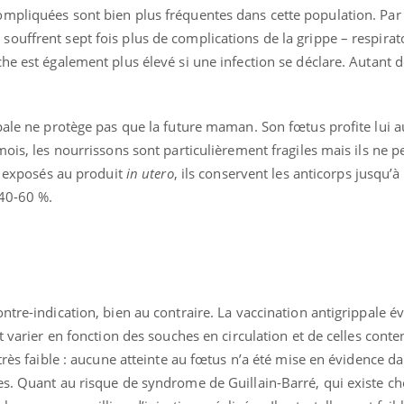
mpliquées sont bien plus fréquentes dans cette population. Par
Grossesse : ces polluants
Et si ce
pourraient influencer le
courant 
ouffrent sept fois plus de complications de la grippe – respirat
poids des enfants
le cerve
he est également plus élevé si une infection se déclare. Autant 
pale ne protège pas que la future maman. Son fœtus profite lui a
mois, les nourrissons sont particulièrement fragiles mais ils ne 
nt exposés au produit
in utero
, ils conservent les anticorps jusqu’
 40-60 %.
tre-indication, bien au contraire. La vaccination antigrippale év
t varier en fonction des souches en circulation et de celles cont
très faible : aucune atteinte au fœtus n’a été mise en évidence da
s. Quant au risque de syndrome de Guillain-Barré, qui existe chez