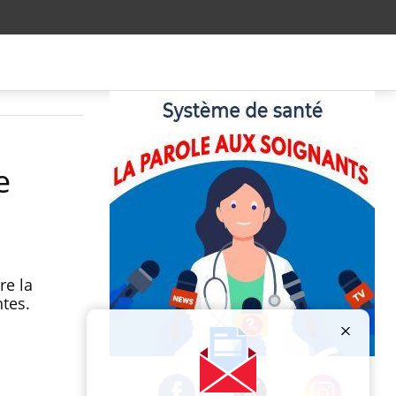
e
re la
ntes.
Publicité