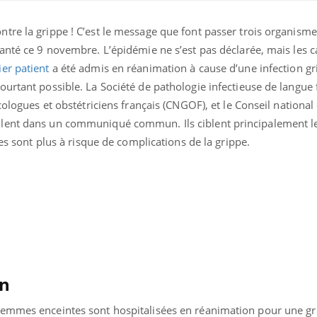
tre la grippe ! C’est le message que font passer trois organisme
anté ce 9 novembre. L’épidémie ne s’est pas déclarée, mais les c
er patient
a été admis en réanimation à cause d’une infection gr
urtant possible. La Société de pathologie infectieuse de langue 
cologues et obstétriciens français (CNGOF), et le Conseil national 
llent dans un communiqué commun. Ils ciblent principalement 
les sont plus à risque de complications de la grippe.
Insuffisance cardiaque :
Autisme
comment mieux la
cerveau 
prévenir
visages
Le décalage des horaires
Bronzage
d'été : quel impact sur le
vraimen
on
sommeil ?
cherchen
peau ?
emmes enceintes sont hospitalisées en réanimation pour une gr