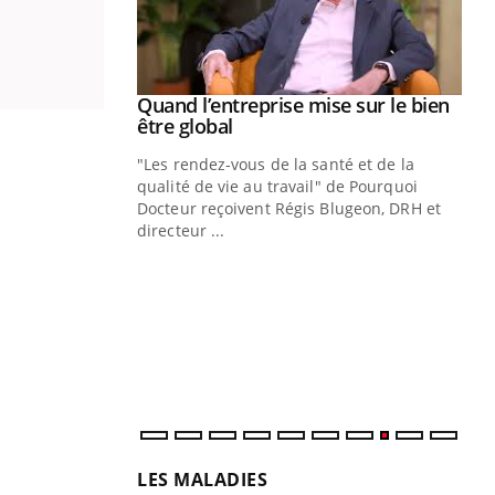
Youtube
 diabète
Quand l’entreprise mise sur le bien
Youtube
Youtube
être global
e, c'est votre
"Les rendez-vous de la santé et de la
naire qui
qualité de vie au travail" de Pourquoi
 ! Dans cet
Docteur reçoivent Régis Blugeon, DRH et
directeur ...
Ec
You
quo
Dan
der
com
et é
LES MALADIES