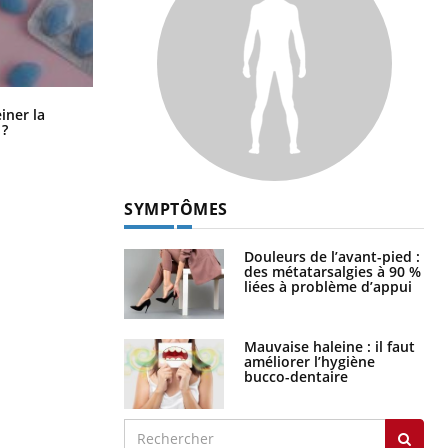
Pourquoi manger moins de
einer la
protéines pourrait finalement être
 ?
bénéfique
SYMPTÔMES
Douleurs de l’avant-pied :
des métatarsalgies à 90 %
liées à problème d’appui
Mauvaise haleine : il faut
améliorer l’hygiène
bucco-dentaire