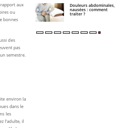
 rapport aux
t antidouleur
Douleurs abdominales,
était risqué pour
nausées : comment
oires ou
au ?
traiter ?
de bonnes
ussi des
peuvent pas
à un semestre.
ite environ la
enues dans le
ns les
 l’adulte, il