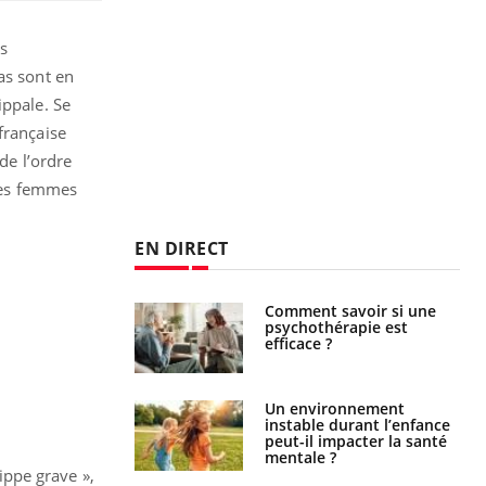
s
as sont en
ippale. Se
française
de l’ordre
les femmes
EN DIRECT
 : pourquoi le
Comment savoir si une
reconnaît-il les
psychothérapie est
 autrement ?
efficace ?
 : qui sont
Un environnement
t ceux qui
instable durant l’enfance
t à dorer leur
peut-il impacter la santé
mentale ?
ippe grave »,