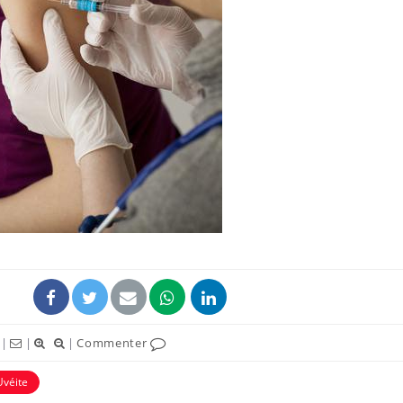
|
|
|
Commenter
Uvéite