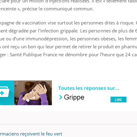
re pour un million d’injections réalisées. Il est « tellement faible
 enceinte », précise le communiqué commun.
agne de vaccination vise surtout les personnes dites à risque. C
ment dégradée par l’infection grippale. Les personnes de plus de 6
que ou d’une immunodépression, les personnes obèses, les femm
 ont reçu un bon qui leur permet de retirer le produit en pharmac
éger : Santé Publique France ne dénombre pour l’heure que 24 c
armaciens reçoivent le feu vert