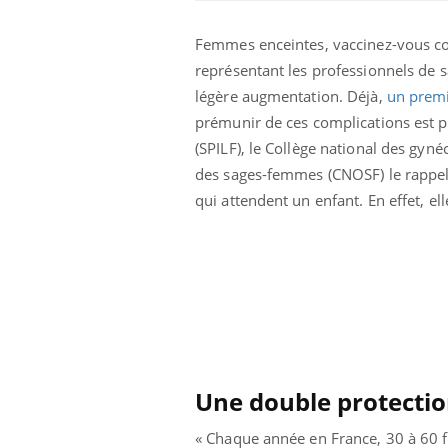
Femmes enceintes, vaccinez-vous con
représentant les professionnels de s
légère augmentation. Déjà,
un premi
prémunir de ces complications est po
(SPILF), le Collège national des gyné
des sages-femmes (CNOSF) le rappe
qui attendent un enfant. En effet, el
 alimentaires :
TDAH : quel est ce
elle arme contre
traitement autorisé aux
tions sévères
États-Unis ?
 gérer le
Cerveau : le mystère de la
des enfants en
"madeleine de Proust"
Une double protecti
 ?
enfin expliqué
« Chaque année en France, 30 à 60 f