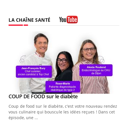
LA CHAÎNE SANTÉ
Youtube
Youtube
cès
COUP DE FOOD sur le diabète
Youtube
Coup de food sur le diabète, c'est votre nouveau rendez-
 en
vous culinaire qui bouscule les idées reçues ! Dans cet
u
épisode, une ...