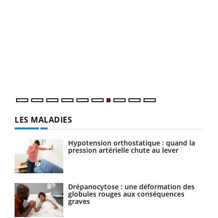
Qua
You
"Les
trav
DRH 
LES MALADIES
Hypotension orthostatique : quand la
pression artérielle chute au lever
Drépanocytose : une déformation des
globules rouges aux conséquences
graves