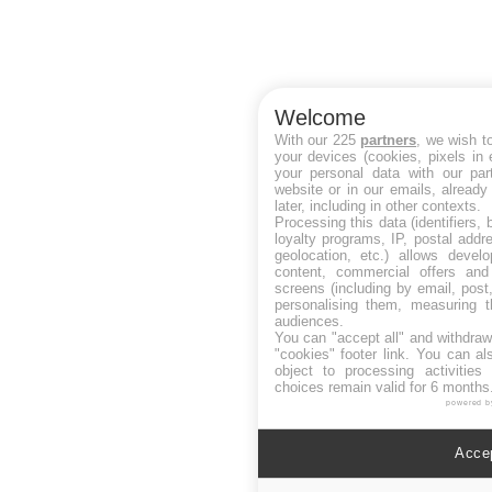
Welcome
With our 225
partners
, we wish t
your devices (cookies, pixels in
your personal data with our par
website or in our emails, alread
later, including in other contexts.
Processing this data (identifiers,
loyalty programs, IP, postal add
geolocation, etc.) allows devel
content, commercial offers an
screens (including by email, pos
personalising them, measuring t
audiences.
You can "accept all" and withdraw
"cookies" footer link
. You can al
object to processing activitie
choices remain valid for 6 months
powered b
Accep