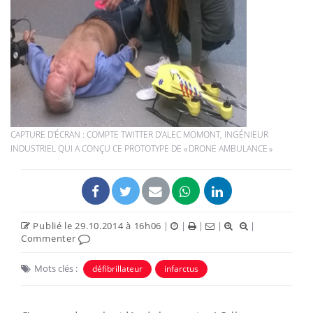
CAPTURE D'ÉCRAN : COMPTE TWITTER D'ALEC MOMONT, INGÉNIEUR
INDUSTRIEL QUI A CONÇU CE PROTOTYPE DE « DRONE AMBULANCE »
Publié le 29.10.2014 à 16h06
|
|
|
|
|
Commenter
Mots clés :
défibrillateur
infarctus