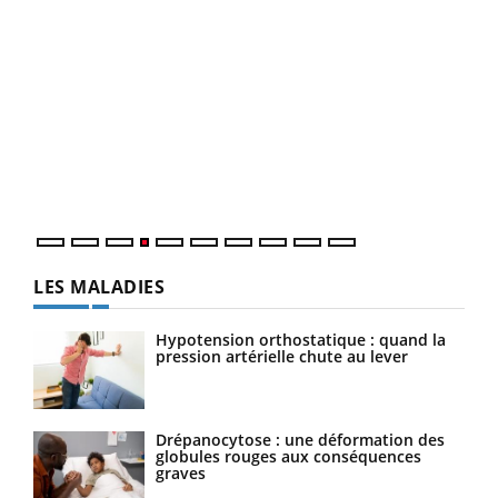
Dia
You
Le 
pers
ques
LES MALADIES
Hypotension orthostatique : quand la
pression artérielle chute au lever
Drépanocytose : une déformation des
globules rouges aux conséquences
graves