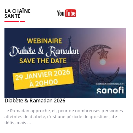
LA CHAÎNE
SANTÉ
Youtube
Youtube
Diabète & Ramadan 2026
Youtube
Le Ramadan approche, et, pour de nombreuses personnes
atteintes de diabète, c'est une période de questions, de
défis, mais ...