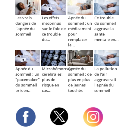
Les vrais
Les effets
Apnée du
Ce trouble
dangers de
méconnus
sommeil : un
du sommeil
l’apnée du
sur le foie de
médicament
aggrave la
sommeil
ce trouble
pour
santé
du...
remplacer
mentale en...
le...
Apnée du
Microhémorragies
Apnée du
La pollution
sommeil : un
cérébrales :
sommeil : de
de l'air
"pacemaker"
plus de
plus en plus
aggraverait
du sommeil
risque en
de jeunes
l'apnée du
pris en...
cas...
touchés
sommeil
Twitter
Facebook
Instagram