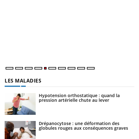
Un « jumeau numérique » pour faciliter l’accès à la
C
Youtube
Yo
Youtube
médecine préventive
Co
Un établissement lié à un groupe mutualiste innove en
cu
matière de bilan de santé : l'utilisation d'un « jumeau
un
numérique » permet ...
LES MALADIES
Hypotension orthostatique : quand la
pression artérielle chute au lever
Drépanocytose : une déformation des
globules rouges aux conséquences graves