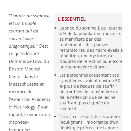
"L'apnée du sommeil
L'ESSENTIEL
est un trouble
L’apnée du sommeil, qui touche
courant qui est
4 % de la population française,
souvent sous-
se manifeste par des
ronflements, des pauses
diagnostiqué."
C’est
respiratoires, des micro-éveils à
ce qu’a déclaré
répétition, une nycturie, des
Dominique Low, du
troubles de l’érection ou encore
une somnolence diurne.
Boston Medical
Les personnes présentant ces
Center dans le
symptômes avaient environ 50
Massachusetts et
% plus de risques de souffrir
membre de
de troubles de la mémoire ou
de la réflexion que celles ne
l'American Academy
souffrant pas d’apnée du
of Neurology. Pour
sommeil.
rappel, le syndrome
Face à ces résultats, les auteurs
d’apnées–
"soulignent l'importance d'un
dépistage précoce de l'apnée
hypopnées