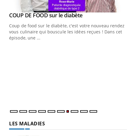
Youtube
cès
COUP DE FOOD sur le diabète
Youtube
Coup de food sur le diabète, c'est votre nouveau rendez-
 en
vous culinaire qui bouscule les idées reçues ! Dans cet
u
épisode, une ...
Qua
You
"Les
trav
DRH 
LES MALADIES