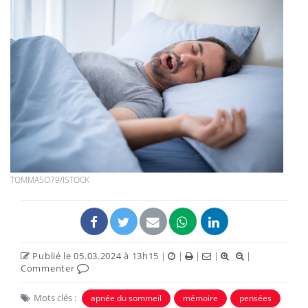
TOMMASO79/ISTOCK
Publié le 05.03.2024 à 13h15
|
|
|
|
|
Commenter
Mots clés :
apnée du sommeil
mémoire
pensées