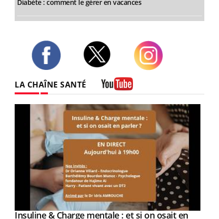
Diabète : comment le gérer en vacances
Twitter
Facebook
Instagram
LA CHAÎNE SANTÉ
Youtube
Insuline & Charge mentale : et si on osait en
Eczéma Chronique des Mains : se préparer
Youtube
Youtube