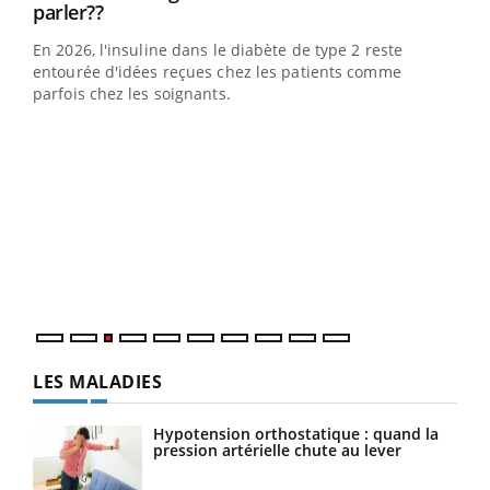
Youtube
Youtube
parler??
pour l’été !
En 2026, l'insuline dans le diabète de type 2 reste
L'été arrive… et avec lui, un tout nouveau rythme de vie !
entourée d'idées reçues chez les patients comme
Vacances, plage, piscine, soleil, activités en plein air…
parfois chez les soignants.
Nos mains sont ...
Dia
You
Le 
pers
ques
LES MALADIES
Hypotension orthostatique : quand la
pression artérielle chute au lever