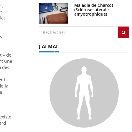
Maladie de Charcot
s,
(Sclérose latérale
es
amyotrophique)
les
es
J'AI MAL
t » de
ont une
u des
ent
e la
e
existe
tard