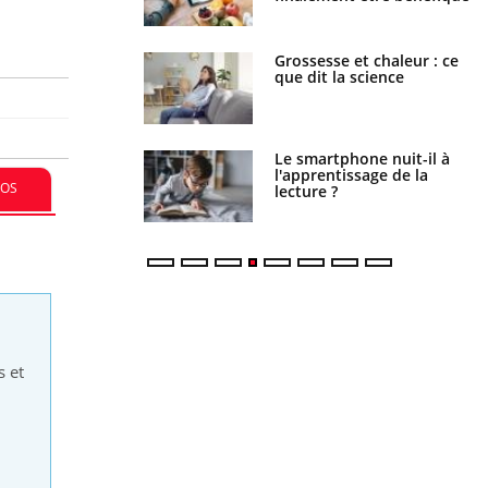
haleurs : pourquoi
Grossesse et chaleur : ce
ue de noyade
que dit la science
-il ?
a pourrait-il freiner
Le smartphone nuit-il à
gation du cancer ?
l'apprentissage de la
FOS
lecture ?
s et