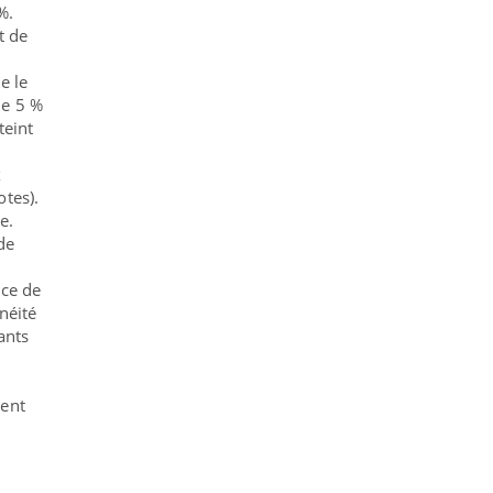
%.
t de
e le
de 5 %
teint
x
tes).
e.
de
nce de
néité
ants
ient