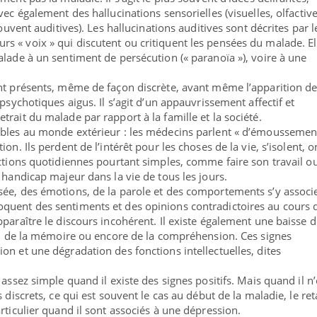
vec également des hallucinations sensorielles (visuelles, olfactive
souvent auditives). Les hallucinations auditives sont décrites par l
 « voix » qui discutent ou critiquent les pensées du malade. El
alade à un sentiment de persécution (« paranoïa »), voire à une
nt présents, même de façon discrète, avant même l’apparition d
 psychotiques aigus. Il s’agit d’un appauvrissement affectif et
rait du malade par rapport à la famille et la société.
ibles au monde extérieur : les médecins parlent « d’émoussemen
on. Ils perdent de l’intérêt pour les choses de la vie, s’isolent, 
actions quotidiennes pourtant simples, comme faire son travail o
 handicap majeur dans la vie de tous les jours.
sée, des émotions, de la parole et des comportements s’y associ
quent des sentiments et des opinions contradictoires au cours d
paraître le discours incohérent. Il existe également une baisse d
on, de la mémoire ou encore de la compréhension. Ces signes
on et une dégradation des fonctions intellectuelles, dites
 assez simple quand il existe des signes positifs. Mais quand il n’
 discrets, ce qui est souvent le cas au début de la maladie, le re
rticulier quand il sont associés à une dépression.