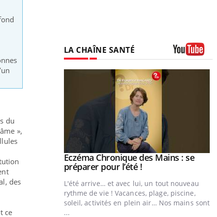
 fond
LA CHAÎNE SANTÉ
sonnes
Youtube
’un
ns du
’âme »,
llules
ale : et si on
Eczéma Chronique des Mains : se
Youtube
tution
ube
Youtube
préparer pour l’été !
ent
al, des
e diabète de type 2
L'été arrive… et avec lui, un tout nouveau
çues chez les
rythme de vie ! Vacances, plage, piscine,
ez les soignants.
soleil, activités en plein air… Nos mains sont
t ce
...