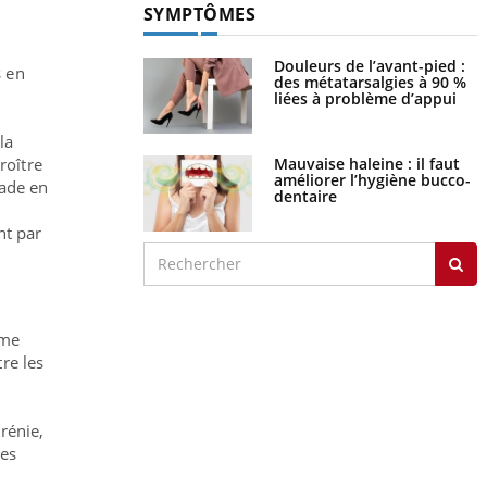
SYMPTÔMES
Douleurs de l’avant-pied :
s en
des métatarsalgies à 90 %
liées à problème d’appui
la
Mauvaise haleine : il faut
roître
améliorer l’hygiène bucco-
lade en
dentaire
nt par
mme
re les
rénie,
les