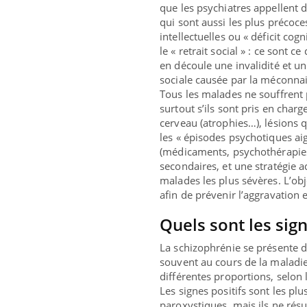
que les psychiatres appellent de
qui sont aussi les plus précoces
intellectuelles ou « déficit cog
le « retrait social » : ce sont c
en découle une invalidité et u
sociale causée par la méconnai
Tous les malades ne souffrent 
surtout s’ils sont pris en char
cerveau (atrophies…), lésions q
les « épisodes psychotiques ai
(médicaments, psychothérapies,
secondaires, et une stratégie
malades les plus sévères. L’obj
afin de prévenir l’aggravation e
Quels sont les sig
La schizophrénie se présente d
souvent au cours de la maladie.
différentes proportions, selon
Les signes positifs sont les pl
paroxystiques, mais ils ne résu