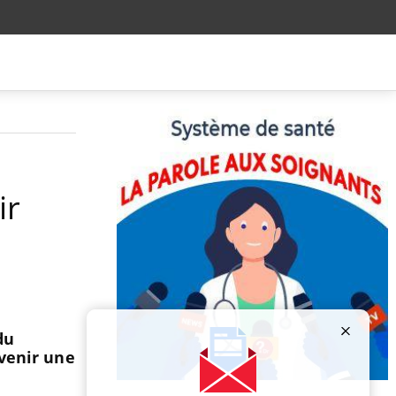
ir
e
du
évenir une
Publicité