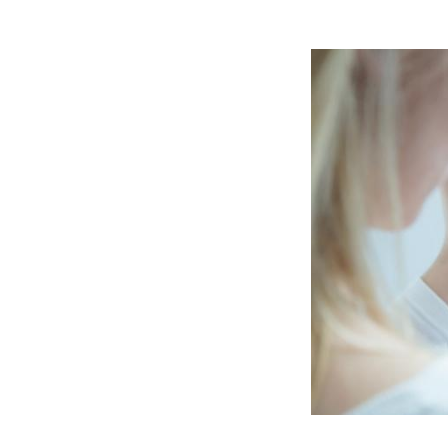
Cancer colorectal : une
stratégie simple aurait
changé la donne au Pays