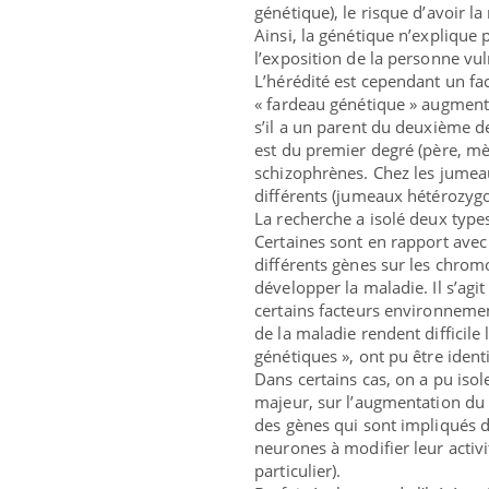
génétique), le risque d’avoir 
Ainsi, la génétique n’explique 
l’exposition de la personne vu
L’hérédité est cependant un fac
« fardeau génétique » augment
s’il a un parent du deuxième deg
est du premier degré (père, mèr
schizophrènes. Chez les jumeau
différents (jumeaux hétérozygo
La recherche a isolé deux type
Certaines sont en rapport avec
différents gènes sur les chrom
développer la maladie. Il s’agi
certains facteurs environnemen
de la maladie rendent difficile 
génétiques », ont pu être identi
Dans certains cas, on a pu isol
majeur, sur l’augmentation du 
des gènes qui sont impliqués da
neurones à modifier leur activ
particulier).