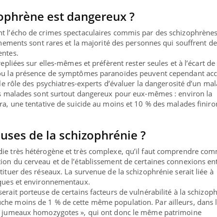
zophrène est dangereux ?
nt l’écho de crimes spectaculaires commis par des schizophrène
vénements sont rares et la majorité des personnes qui souffrent de
entes.
repliées sur elles-mêmes et préfèrent rester seules et à l’écart de 
 ou la présence de symptômes paranoïdes peuvent cependant acc
t le rôle des psychiatres-experts d’évaluer la dangerosité d’un ma
les malades sont surtout dangereux pour eux-mêmes : environ la
era, une tentative de suicide au moins et 10 % des malades finiro
auses de la schizophrénie ?
die très hétérogène et très complexe, qu’il faut comprendre co
ion du cerveau et de l’établissement de certaines connexions ent
tituer des réseaux. La survenue de la schizophrénie serait liée à
iques et environnementaux.
erait porteuse de certains facteurs de vulnérabilité à la schizoph
che moins de 1 % de cette même population. Par ailleurs, dans 
(« jumeaux homozygotes », qui ont donc le même patrimoine