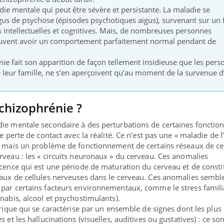
ie mentale qui peut être sévère et persistante. La maladie se
gus de psychose (épisodes psychotiques aigus), survenant sur un
ns intellectuelles et cognitives. Mais, de nombreuses personnes
euvent avoir un comportement parfaitement normal pendant de
nie fait son apparition de façon tellement insidieuse que les per
ue leur famille, ne s’en aperçoivent qu’au moment de la survenue d
chizophrénie ?
ie mentale secondaire à des perturbations de certaines fonctio
e perte de contact avec la réalité. Ce n’est pas une « maladie de l
, mais un problème de fonctionnement de certains réseaux de ce
rveau : les « circuits neuronaux » du cerveau. Ces anomalies
nce en fer : comprendre pour
Insuline & Charge ment
ube
Youtube
scence qui est une période de maturation du cerveau et de consti
Youtube
Yout
enir
osait en parler??
eaux de cellules nerveuses dans le cerveau. Ces anomalies sembl
par certains facteurs environnementaux, comme le stress famili
ue, irritabilité, brouillard mental ou
En 2026, l'insuline dans l
nabis, alcool et psychostimulants).
 alopécie… Les symptômes de la
reste entourée d'idées re
trique qui se caractérise par un ensemble de signes dont les plus
ce en fer sont multiples ce qui la rend
patients comme parfois ch
 et les hallucinations (visuelles, auditives ou gustatives) : ce son