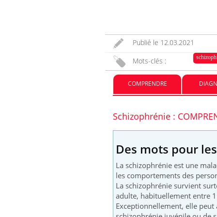
basque
Chikungunya, dengue,
West Nile : que se passe-t-
il dans le sud de la France ?
Publié le
12.03.2021
schizoph
Mots-clés :
Les médicaments GLP-1
protègent-ils aussi les os ?
COMPRENDRE
DIAGN
Schizophrénie : COMPR
Des mots pour le
La schizophrénie est une malad
les comportements des personn
La schizophrénie survient surto
adulte, habituellement entre 1
Exceptionnellement, elle peut 
schizophrénie juvénile ou de s