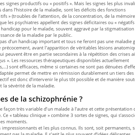
s signes productifs ou « positifs ». Mais les signes les plus inval
 dans l’histoire de la maladie, sont les déficits des fonctions
nitifs » (troubles de l’attention, de la concentration, de la mémoire
e que les psychiatres appellent des signes déficitaires ou « négatifs 
n handicap pour le malade, souvent aggravé par la stigmatisation
ssance de la maladie par le public.
pas d’un handicap important et tous ne feront pas une maladie 
ge précocement, avant l’apparition de véritables lésions anatomi
ui peuvent être en partie secondaires à la répétition des crises ai
gus ». Les ressources thérapeutiques disponibles actuellement
…) sont efficaces, même si certaines ne sont pas dénuées d’effe
 adaptée permet de mettre en rémission durablement un tiers des
ectif est donc d’intervenir le plus tôt possible et de manière sou
t la sévérité de la maladie.
nes de la schizophrénie ?
e façon très variable d’un malade à l’autre et cette présentation
 Ce « tableau clinique » combine 3 sortes de signes, qui s’associ
 les moments.
us impressionnants et les plus connus. Ils sont, soit permanents, s
ment pas la maladie. Il s’agit le plus souvent d’idées délirantes,