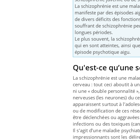
La schizophrénie est une malad
manifeste par des épisodes ai
de divers déficits des fonctio
souffrant de schizophrénie p
longues périodes.
Le plus souvent, la schizophré
qui en sont atteintes, ainsi q
épisode psychotique aigu.
Qu'est-ce qu’une s
La schizophrénie est une malad
cerveau : tout ceci aboutit à un
ni une « double personnalité »
nerveuses (les neurones) du ce
Eczéma Chronique des Mains :
Care
Youtube
Yout
apparaissent surtout à l’adole
Youtube
expliquer ma maladie
prév
ou de modification de ces rés
être déclenchées ou aggravées 
Il y a des sujets qui sont faciles à aborder...
Fatig
infections ou des toxiques (can
d'autres non ! D'un côté, poser des questions
même
Il s’agit d’une maladie psychia
sur la maladie d'un proche c'est montrer ...
caren
impressionnants sont les délires
...