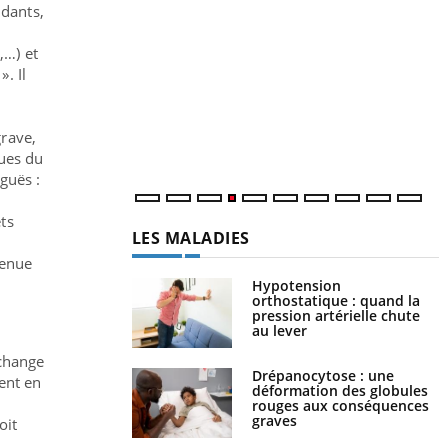
idants,
Y
L
,…) et
n
». Il
c
m
grave,
ques du
guës :
ts
LES MALADIES
tenue
Hypotension
orthostatique : quand la
pression artérielle chute
au lever
 change
Drépanocytose : une
ent en
déformation des globules
rouges aux conséquences
graves
oit