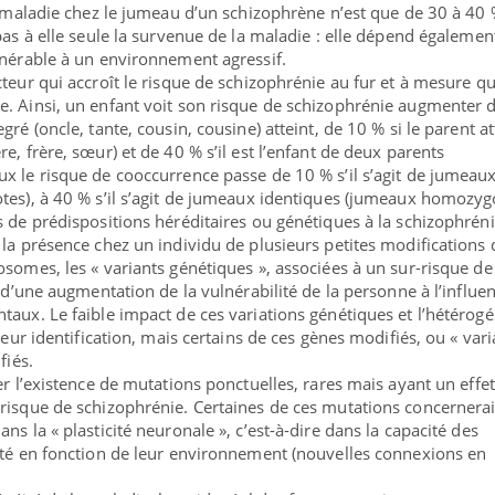
la maladie chez le jumeau d’un schizophrène n’est que de 30 à 40 
pas à elle seule la survenue de la maladie : elle dépend égalemen
lnérable à un environnement agressif.
teur qui accroît le risque de schizophrénie au fur et à mesure qu
e. Ainsi, un enfant voit son risque de schizophrénie augmenter 
ré (oncle, tante, cousin, cousine) atteint, de 10 % si le parent at
e, frère, sœur) et de 40 % s’il est l’enfant de deux parents
x le risque de cooccurrence passe de 10 % s’il s’agit de jumeau
tes), à 40 % s’il s’agit de jumeaux identiques (jumeaux homozygo
s de prédispositions héréditaires ou génétiques à la schizophréni
 la présence chez un individu de plusieurs petites modifications 
osomes, les « variants génétiques », associées à un sur-risque de
t d’une augmentation de la vulnérabilité de la personne à l’influe
taux. Le faible impact de ces variations génétiques et l’hétérogé
leur identification, mais certains de ces gènes modifiés, ou « vari
fiés.
er l’existence de mutations ponctuelles, rares mais ayant un effet
risque de schizophrénie. Certaines de ces mutations concernera
ns la « plasticité neuronale », c’est-à-dire dans la capacité des
ité en fonction de leur environnement (nouvelles connexions en