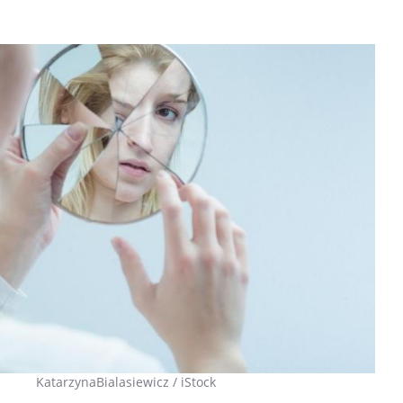
Cytomégalovirus : ce qui
Pourquo
KatarzynaBialasiewicz / iStock
change dans la prise en
gâche-t-
charge des femmes
jours de