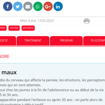
enceintes
La sieste empêche-t-elle de
Fortes c
dormir la nuit ?
le risq
grimpe-t
Mise à jour
13.03.2023
rénie
cerveau
psychose
VIH : la fin du comprimé
Le Viagr
tous les jours se profile-t-
la propa
OSTIC
TRAITEMENT
PREVENIR
PLUS D’IN
elle enfin ?
ENDRE
s maux
ie du cerveau qui affecte la pensée, les émotions, les perception
es qui en sont atteintes.
ut chez les jeunes à la fin de l'adolescence ou au début de la vie
5 et 30 ans.
apparaître pendant l'enfance ou après 30 ans : on parle alors de
chizophrénie à début tardif.