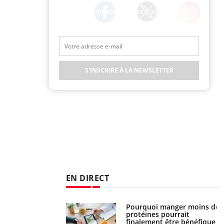
Restez connecté à toute l’actualité de la
Santé
Twitter
Facebook
Instagram
S'INSCRIRE À LA NEWSLETTER
EN DIRECT
i votre ventre
Pourquoi manger moins de
il les premiers
protéines pourrait
 vos vacances ?
finalement être bénéfique