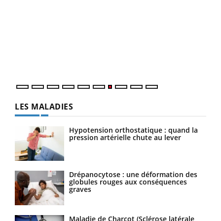
Qua
You
"Les
trav
DRH 
LES MALADIES
Hypotension orthostatique : quand la
pression artérielle chute au lever
Drépanocytose : une déformation des
globules rouges aux conséquences
graves
Maladie de Charcot (Sclérose latérale