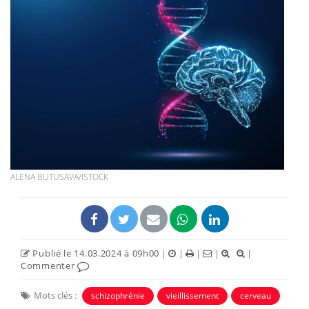
ALENA BUTUSAVA/ISTOCK
Publié le 14.03.2024 à 09h00
|
|
|
|
|
Commenter
Mots clés :
schizophrénie
vieillissement
cerveau