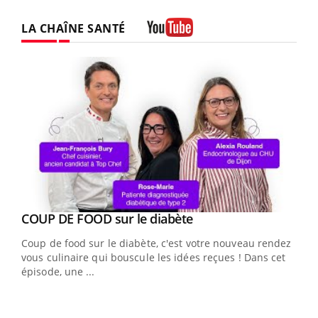
LA CHAÎNE SANTÉ
Youtube
Youtube
cès
COUP DE FOOD sur le diabète
Youtube
Coup de food sur le diabète, c'est votre nouveau rendez-
 en
vous culinaire qui bouscule les idées reçues ! Dans cet
u
épisode, une ...