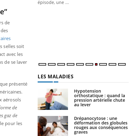
ière de bilan de
épisode, une ...
« jumeau
le”
Qu
You
êtr
rs de
"Le
 des
qua
taires
Doc
 selles soit
dir
act avec les
ns de se laver
LES MALADIES
sque présenté
Hypotension
méricaines.
orthostatique : quand la
x aérosols
pression artérielle chute
au lever
 forme de
es gaz de
Drépanocytose : une
déformation des globules
le pour les
rouges aux conséquences
graves