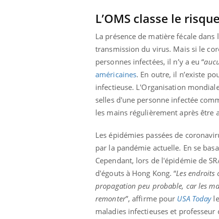
ez les soignants.
soleil, activités en plein air… Nos mains
défi
sont ...
L’OMS classe le risque
La présence de matière fécale dans l
transmission du virus. Mais si le co
personnes infectées, il n’y a eu “
aucu
américaines
. En outre, il n’existe p
infectieuse. L'Organisation mondiale 
selles d'une personne infectée com
les mains régulièrement après être a
Les épidémies passées de coronaviru
par la pandémie actuelle. En se basan
Cependant, lors de l'épidémie de SRA
d'égouts à Hong Kong. “
Les endroits 
propagation peu probable, car les mati
remonter
”, affirme pour
USA Today
le
maladies infectieuses et professeur d