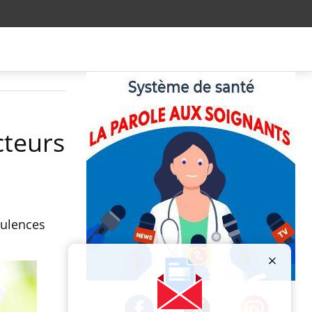
cteurs
tulences
Publicité