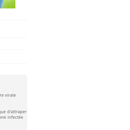
re virale
que d'attraper
nne infectée