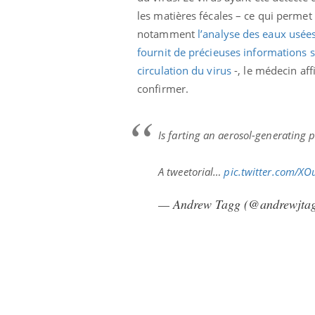
les matières fécales – ce qui permet
notamment
l’analyse des eaux usée
fournit de précieuses informations s
circulation du virus
-, le médecin aff
confirmer.
Is farting an aerosol-generating 
A tweetorial…
pic.twitter.com/
— Andrew Tagg (@andrewjta
ale : et si on
Eczéma Chronique des Mains : se
Dia
Youtube
You
ube
Youtube
préparer pour l’été !
Le 
 diabète de type 2
L'été arrive… et avec lui, un tout nouveau
nom
ues chez les
rythme de vie ! Vacances, plage, piscine,
diab