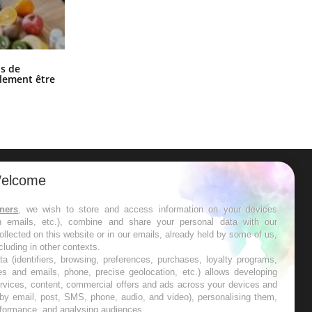
Grossesse et chaleur : ce que dit la
s de
science
alement être
elcome
ER
tners
, we wish to store and access information on your devices
in emails, etc.), combine and share your personal data with our
s les semaines les meilleures
ollected on this website or in our emails, already held by some of us,
ncluding in other contexts.
ta (identifiers, browsing, preferences, purchases, loyalty programs,
es and emails, phone, precise geolocation, etc.) allows developing
ervices, content, commercial offers and ads across your devices and
 by email, post, SMS, phone, audio, and video), personalising them,
RE
rformance, and analysing audiences.