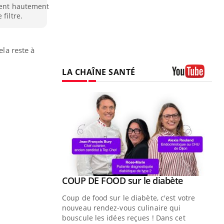
blent hautement
filtre.
ela reste à
LA CHAÎNE SANTÉ
Youtube
Youtube
ue » pour
COUP DE FOOD sur le diabète
Youtube
médecine
Coup de food sur le diabète, c'est votre
nouveau rendez-vous culinaire qui
n groupe
bouscule les idées reçues ! Dans cet