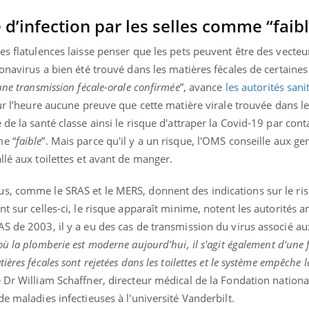
mutualiste innove en mat
s, mais ...
santé : l'utilisation d'un 
 d’infection par les selles comme “faib
numérique » permet ...
es flatulences laisse penser que les pets peuvent être des vecteu
ronavirus a bien été trouvé dans les matières fécales de certaines
ne transmission fécale-orale confirmée
”, avance
les autorités sani
our l’heure aucune preuve que cette matière virale trouvée dans les
de la santé classe ainsi le risque d'attraper la Covid-19 par cont
me “
faible
”. Mais parce qu'il y a un risque, l'OMS conseille aux ge
llé aux toilettes et avant de manger.
s, comme le SRAS et le MERS, donnent des indications sur le ri
t sur celles-ci, le risque apparaît minime, notent les autorités a
S de 2003, il y a eu des cas de transmission du virus associé au
où la plomberie est moderne aujourd'hui, il s'agit également d'une
ères fécales sont rejetées dans les toilettes et le système empêche l
 Dr William Schaffner, directeur médical de la Fondation nationa
e maladies infectieuses à l'université Vanderbilt.