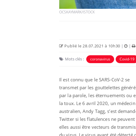
OCSKAYMARK/ISTOCK
Publié le 28.07.2021 à 10h30
|
|
Mots clés :
coronavirus
Covid-19
Il est connu que le SARS-CoV-2 se
transmet par les gouttelettes généré
par la parole, les éternuements ou 
la toux. Le 6 avril 2020, un médecin
australien, Andy Tagg, s’est demand
Twitter si les flatulences ne peuvent
elles aussi être vecteurs de transmi
du virus. Le virus ayant été détecté 