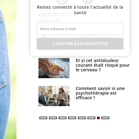
Restez connecté à toute l’actualité de la
Twitter
Facebook
Instagram
Santé
EN DIRECT
lage des horaires
Bronzage : qui sont
quel impact sur le
vraiment ceux qui
 ?
cherchent à dorer leur
S'INSCRIRE À LA NEWSLETTER
peau ?
e : ces polluants
Et si cet antidouleur
nt influencer le
courant était risqué pour
es enfants
le cerveau ?
 : pourquoi le
Comment savoir si une
reconnaît-il les
psychothérapie est
 autrement ?
efficace ?