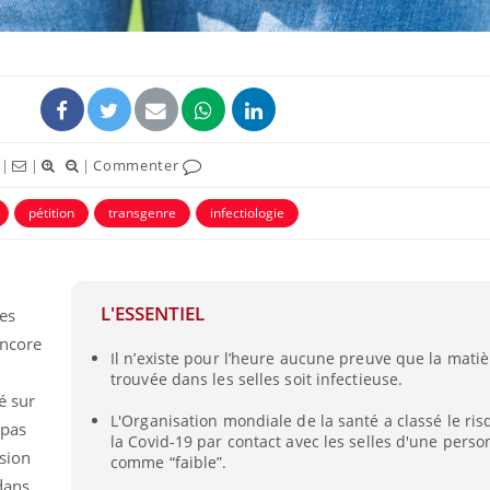
|
|
|
Commenter
pétition
transgenre
infectiologie
L'ESSENTIEL
es
encore
Il n’existe pour l’heure aucune preuve que la matiè
trouvée dans les selles soit infectieuse.
é sur
L'Organisation mondiale de la santé a classé le ris
 pas
la Covid-19 par contact avec les selles d'une perso
ssion
comme “faible”.
dans