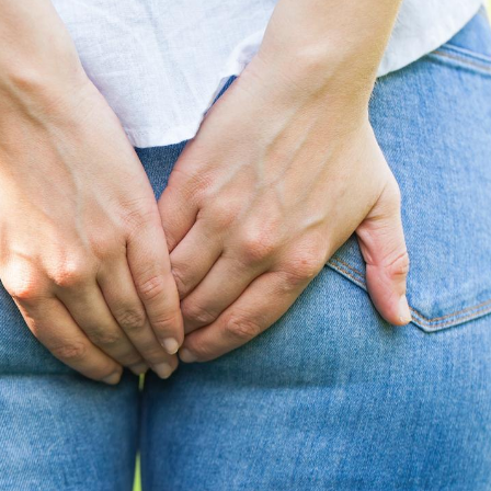
Cerveau : le mystère de la
Le déca
"madeleine de Proust"
d'été : 
enfin expliqué
sommeil
Intolérance au gluten : les
Grossess
nouvelles
pourraie
recommandations de la
poids d
HAS
Insuffisance cardiaque :
Autisme
comment mieux la
cerveau 
prévenir
visages