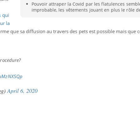
Pouvoir attraper la Covid par les flatulences sem
improbable, les vêtements jouant en plus le rôle de 
s qui
ur la
irme que sa diffusion au travers des pets est possible mais que c
procedure?
XOuMzNXSQp
gg)
April 6, 2020
Youtube
bète & Ramadan 2026
Un « jumeau numériq
tube
Youtube
faciliter l’accès à la 
Ramadan approche, et, pour de
Youtube
préventive
breuses personnes atteintes de
Un établissement lié à u
ète, c'est une période de questions, de