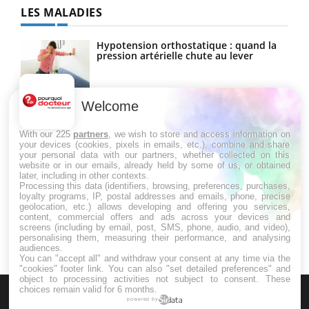
LES MALADIES
Hypotension orthostatique : quand la
pression artérielle chute au lever
Welcome
Drépanocytose : une déformation des
globules rouges aux conséquences
graves
With our 225
partners
, we wish to store and access information on
your devices (cookies, pixels in emails, etc.), combine and share
your personal data with our partners, whether collected on this
website or in our emails, already held by some of us, or obtained
Maladie de Charcot (Sclérose latérale
later, including in other contexts.
amyotrophique)
Processing this data (identifiers, browsing, preferences, purchases,
loyalty programs, IP, postal addresses and emails, phone, precise
geolocation, etc.) allows developing and offering you services,
content, commercial offers and ads across your devices and
screens (including by email, post, SMS, phone, audio, and video),
personalising them, measuring their performance, and analysing
audiences.
You can "accept all" and withdraw your consent at any time via the
"cookies" footer link
. You can also "set detailed preferences" and
object to processing activities not subject to consent. These
choices remain valid for 6 months.
powered by