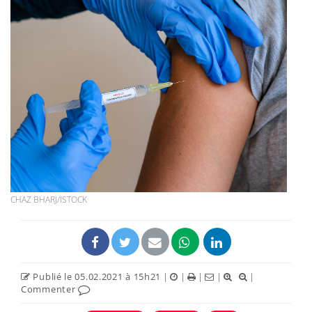
CHAZ BHARJ/ISTOCK
Publié le 05.02.2021 à 15h21
|
|
|
|
|
Commenter