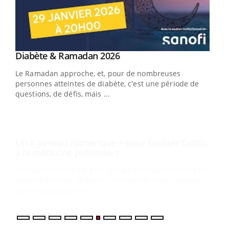
Youtube
Diabète & Ramadan 2026
Un « jumeau numérique » pour faciliter l’accès
Youtube
Youtube
Youtube
à la médecine préventive
Le Ramadan approche, et, pour de nombreuses
Un établissement lié à un groupe mutualiste innove en
personnes atteintes de diabète, c'est une période de
matière de bilan de santé : l'utilisation d'un « jumeau
questions, de défis, mais ...
numérique » permet ...
COU
You
Coup
vous
épis