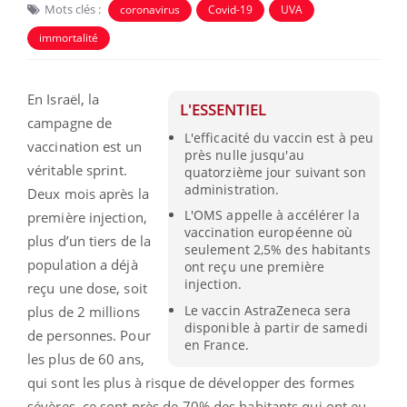
Mots clés :
coronavirus
Covid-19
UVA
immortalité
En Israël, la
L'ESSENTIEL
campagne de
L'efficacité du vaccin est à peu
vaccination est un
près nulle jusqu'au
véritable sprint.
quatorzième jour suivant son
administration.
Deux mois après la
L'OMS appelle à accélérer la
première injection,
vaccination européenne où
plus d’un tiers de la
seulement 2,5% des habitants
population a déjà
ont reçu une première
injection.
reçu une dose, soit
Le vaccin AstraZeneca sera
plus de 2 millions
disponible à partir de samedi
de personnes. Pour
en France.
les plus de 60 ans,
qui sont les plus à risque de développer des formes
sévères, ce sont près de 70% des habitants qui ont eu