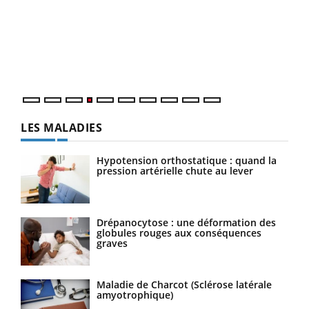
Le 
pers
ques
LES MALADIES
Hypotension orthostatique : quand la
pression artérielle chute au lever
Drépanocytose : une déformation des
globules rouges aux conséquences
graves
Maladie de Charcot (Sclérose latérale
amyotrophique)