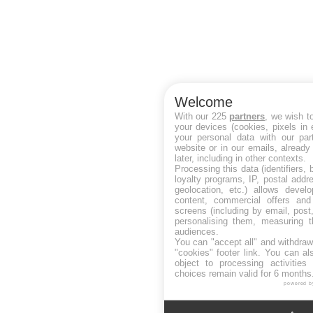
Welcome
With our 225
partners
, we wish t
your devices (cookies, pixels in
your personal data with our par
website or in our emails, alread
later, including in other contexts.
Processing this data (identifiers,
loyalty programs, IP, postal add
geolocation, etc.) allows devel
content, commercial offers an
screens (including by email, pos
personalising them, measuring t
audiences.
You can "accept all" and withdraw
"cookies" footer link
. You can al
object to processing activitie
choices remain valid for 6 months
powered b