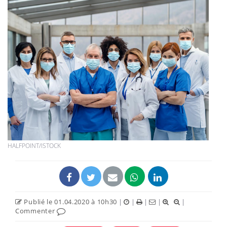
HALFPOINT/ISTOCK
Publié le 01.04.2020 à 10h30
|
|
|
|
|
Commenter