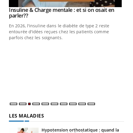
Insuline & Charge mentale : et si on osait en
Youtube
Youtube
parler??
En 2026, l'insuline dans le diabète de type 2 reste
entourée d'idées reçues chez les patients comme
parfois chez les soignants.
Ecz
You
pour
L'ét
Vaca
Nos 
LES MALADIES
Hypotension orthostatique : quand la