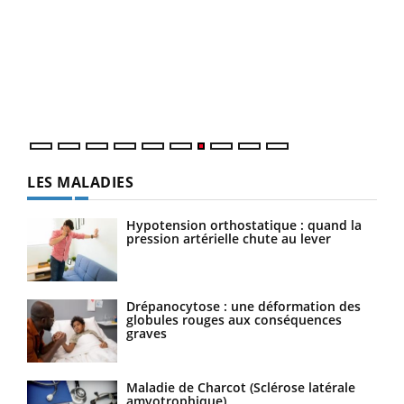
Qua
You
"Les
trav
DRH 
LES MALADIES
Hypotension orthostatique : quand la
pression artérielle chute au lever
Drépanocytose : une déformation des
globules rouges aux conséquences
graves
Maladie de Charcot (Sclérose latérale
amyotrophique)