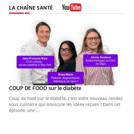
LA CHAÎNE SANTÉ
Youtube
Youtube
cès
COUP DE FOOD sur le diabète
Youtube
Coup de food sur le diabète, c'est votre nouveau rendez-
 en
vous culinaire qui bouscule les idées reçues ! Dans cet
u
épisode, une ...