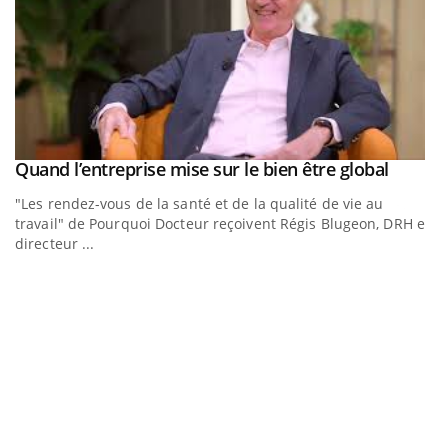
Youtub
Quand l’entreprise mise sur le bien être global
Youtube
ous
"Les rendez-vous de la santé et de la qualité de vie au
travail" de Pourquoi Docteur reçoivent Régis Blugeon, DRH et
directeur ...
E
Yo
Da
vo
év