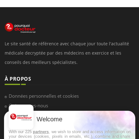
Le site santé de référence avec chaque jour toute l'actualité
médicale decryptée par des médecins en exercice et les
conseils des meilleurs spécialistes.
À PROPOS
Données personnelles et cookies
Qui sommes-nous
Conditions d'utilisation
Welcome
Plan du site
With our 225
partners
, we wish to store and access information on
Mentions Légales
your devices (cookies, pixels in emails, etc.), combine and share