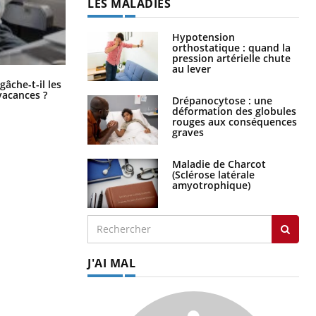
LES MALADIES
Hypotension
orthostatique : quand la
pression artérielle chute
au lever
Fortes chaleurs : pourquoi le risque
âche-t-il les
de noyade grimpe-t-il ?
vacances ?
Drépanocytose : une
déformation des globules
rouges aux conséquences
graves
Maladie de Charcot
(Sclérose latérale
amyotrophique)
J'AI MAL