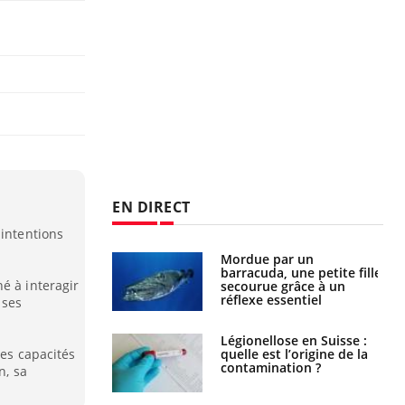
EN DIRECT
 intentions
e et chaleur : ce
Mordue par un
la science
barracuda, une petite fille
é à interagir
secourue grâce à un
réflexe essentiel
 ses
phone nuit-il à
Légionellose en Suisse :
tissage de la
quelle est l’origine de la
les capacités
?
contamination ?
n, sa