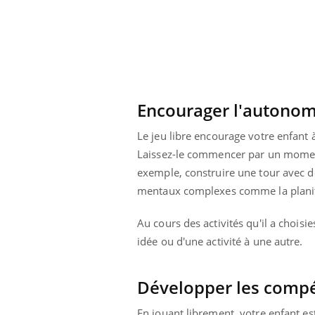
Pourquoi votre ventre
gâche-t-il les premiers
jours de vos vacances ?
Encourager l'autonomie
Le jeu libre encourage votre enfant à 
Laissez-le commencer par un moment d
exemple, construire une tour avec d
mentaux complexes comme la planifi
Au cours des activités qu'il a choisi
idée ou d'une activité à une autre.
Développer les compé
En jouant librement, votre enfant es