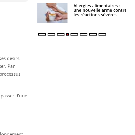
par une tique en
Allergies alimentaires :
, elle reste dans
une nouvelle arme contre
 pendant 42 jours
les réactions sévères
ses désirs.
er. Par
 processus
r passer d'une
veloppement