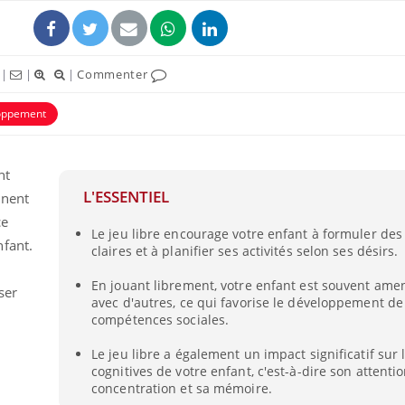
|
|
|
Commenter
oppement
nt
L'ESSENTIEL
nnent
ce
Le jeu libre encourage votre enfant à formuler des
fant.
claires et à planifier ses activités selon ses désirs.
Fortes chaleurs :
Grossess
pourquoi le risque de
que dit 
En jouant librement, votre enfant est souvent amen
noyade grimpe-t-il ?
ser
avec d'autres, ce qui favorise le développement de
compétences sociales.
Le Viagra pourrait-il
Le smart
freiner la propagation du
l'appren
Le jeu libre a également un impact significatif sur 
cancer ?
lecture 
cognitives de votre enfant, c'est-à-dire son attentio
concentration et sa mémoire.