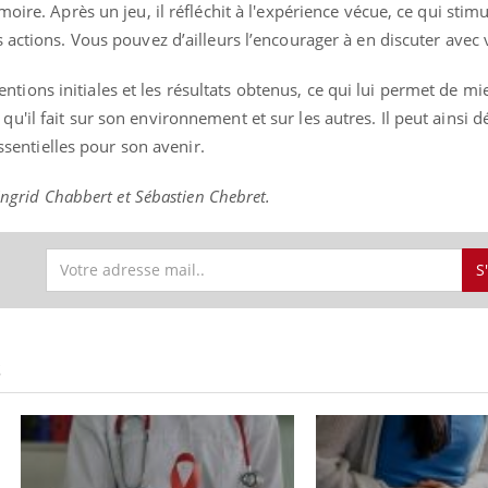
oire. Après un jeu, il réfléchit à l'expérience vécue, ce qui stimu
 actions. Vous pouvez d’ailleurs l’encourager à en discuter avec 
intentions initiales et les résultats obtenus, ce qui lui permet de m
ence en fer : comprendre pour
Insuline & Charge ment
tube
Youtube
'il fait sur son environnement et sur les autres. Il peut ainsi 
Youtube
Yout
venir
osait en parler??
essentielles pour son avenir.
gue, irritabilité, brouillard mental ou
En 2026, l'insuline dans l
e alopécie… Les symptômes de la
reste entourée d'idées re
’Ingrid Chabbert et Sébastien Chebret.
nce en fer sont multiples ce qui la rend
patients comme parfois ch
S
S