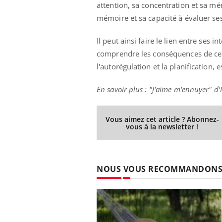
attention, sa concentration et sa mém
mémoire et sa capacité à évaluer ses
Il peut ainsi faire le lien entre ses 
Eczéma Chronique des Mains :
Car
Youtube
You
comprendre les conséquences de ce qu
Youtube
expliquer ma maladie
pré
l'autorégulation et la planification, 
Il y a des sujets qui sont faciles à aborder...
Fati
d'autres non ! D'un côté, poser des
mêm
En savoir plus : "J'aime m'ennuyer" d
questions sur la maladie d'un proche c'est
care
montrer ...
...
Vous aimez cet article ? Abonnez-
vous à la newsletter !
NOUS VOUS RECOMMANDON