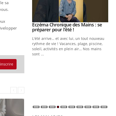
le sa
vous.
ieux
ale : et si on
Eczéma Chronique des Mains : se
Youtube
développer
ube
Youtube
préparer pour l’été !
e diabète de type 2
L'été arrive… et avec lui, un tout nouveau
çues chez les
rythme de vie ! Vacances, plage, piscine,
ez les soignants.
soleil, activités en plein air… Nos mains
sont ...
Di
You
'inscrire
Le 
nom
dia
défi