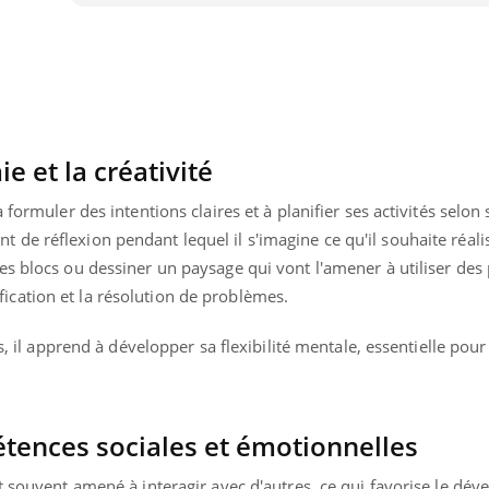
Pourquoi manger moins
Mordue 
de protéines pourrait
vacances
finalement être bénéfique
le coma
 et la créativité
formuler des intentions claires et à planifier ses activités selon 
e réflexion pendant lequel il s'imagine ce qu'il souhaite réalis
es blocs ou dessiner un paysage qui vont l'amener à utiliser des
cation et la résolution de problèmes.
es, il apprend à développer sa flexibilité mentale, essentielle pou
tences sociales et émotionnelles
t souvent amené à interagir avec d'autres, ce qui favorise le dé