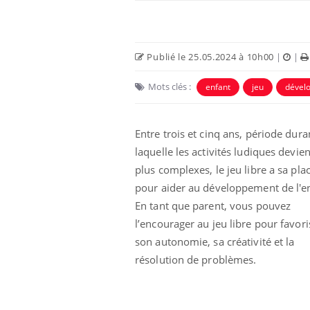
Publié le 25.05.2024 à 10h00
|
|
Mots clés :
enfant
jeu
dével
Entre trois et cinq ans, période dura
laquelle les activités ludiques devie
plus complexes, le jeu libre a sa pla
pour aider au développement de l'en
La sieste empêche-t-elle
En tant que parent, vous pouvez
de dormir la nuit ?
l’encourager au jeu libre pour favori
son autonomie, sa créativité et la
résolution de problèmes.
VIH : la fin du comprimé
tous les jours se profile-t-
elle enfin ?