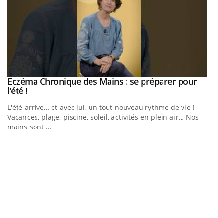
Eczéma Chronique des Mains : se préparer pour
Youtube
Youtube
l’été !
e
L'été arrive… et avec lui, un tout nouveau rythme de vie !
Vacances, plage, piscine, soleil, activités en plein air… Nos
mains sont ...
D
Yo
L
at
dé