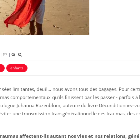
Cytomégalovirus : ce qui
Pourquo
change dans la prise en
gâche-t-
charge des femmes
jours de
enceintes
La sieste empêche-t-elle de
Fortes c
dormir la nuit ?
le risq
grimpe-t
|
|
e
enfants
ensées limitantes, deuil… nous avons tous des bagages. Pour certa
émas comportementaux qu’ils finissent par les passer - parfois à 
chologue Johanna Rozenblum, auteure du livre Déconditionnez-vou
éviter une transmission transgénérationnelle des traumas, des cr
traumas affectent-ils autant nos vies et nos relations, gé