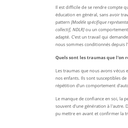
Il est difficile de se rendre compte
éducation en général, sans avoir trav
pattern
[Modèle spécifique représent
collectif, NDLR]
ou un comportement dy
adapté. C'est un travail qui demande
nous sommes conditionnés depuis l'e
Quels sont les traumas que l’on r
 : et si on
Eczéma Chronique des Mains : se
Dia
Youtube
Yout
Youtube
préparer pour l’été !
Les traumas que nous avons vécus et
Le R
abète de type 2
L'été arrive… et avec lui, un tout nouveau
nombr
nos enfants. Ils sont susceptibles de
 chez les
rythme de vie ! Vacances, plage, piscine,
c'est
répétition d'un comportement d'aut
es soignants.
soleil, activités en plein air… Nos mains sont
mais 
...
Le manque de confiance en soi, la pe
souvent d'une génération à l'autre
pu mettre en avant et confirmer la 