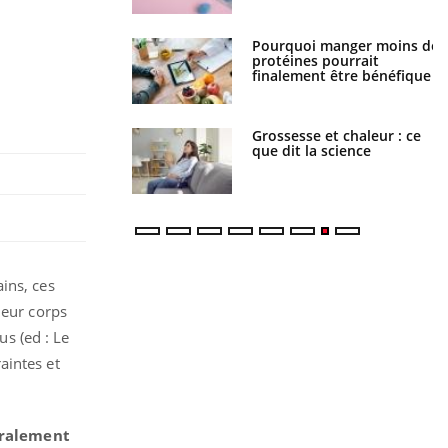
i votre ventre
Pourquoi manger moins de
il les premiers
protéines pourrait
 vos vacances ?
finalement être bénéfique
haleurs : pourquoi
Grossesse et chaleur : ce
ue de noyade
que dit la science
-il ?
ins, ces
leur corps
s (ed : Le
aintes et
néralement