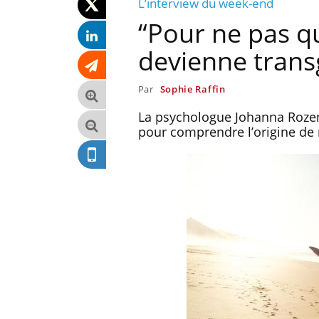
L’interview du week-end
“Pour ne pas q
devienne transgé
Par
Sophie Raffin
La psychologue Johanna Rozen
pour comprendre l’origine de n
antile : un
Toujours connectés :
terroge sur son
comment le travail
en France
empiète de plus en plus