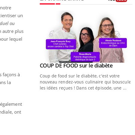
Youtube
 notre
cientiser un
iduel ou
n autre plus
pour lequel
Youtube
ue » pour
COUP DE FOOD sur le diabète
Youtube
médecine
s façons à
Coup de food sur le diabète, c'est votre
nouveau rendez-vous culinaire qui bouscule
ans la
n groupe mutualiste
les idées reçues ! Dans cet épisode, une ...
n de santé :
au numérique »
t également
Q
Y
ê
diale, ont
"
d
r