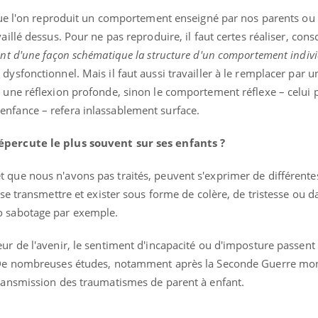
 que l'on reproduit un comportement enseigné par nos parents ou
aillé dessus. Pour ne pas reproduire, il faut certes réaliser, cons
ant d'une façon schématique la structure d'un comportement indiv
sfonctionnel. Mais il faut aussi travailler à le remplacer par u
 une réflexion profonde, sinon le comportement réflexe – celui 
nfance – refera inlassablement surface.
épercute le plus souvent sur ses enfants ?
Youtube
bète & Ramadan 2026
Un « jumeau numériq
ube
Youtube
faciliter l’accès à la 
 que nous n'avons pas traités, peuvent s'exprimer de différente
amadan approche, et, pour de
Youtube
préventive
euses personnes atteintes de diabète,
 se transmettre et exister sous forme de colère, de tristesse ou d
Un établissement lié à u
 une période de questions, de défis,
o sabotage par exemple.
innove en matière de bila
...
l'utilisation d'un « jume
ur de l'avenir, le sentiment d'incapacité ou d'imposture passen
permet ...
. De nombreuses études, notamment après la Seconde Guerre mon
transmission des traumatismes de parent à enfant.