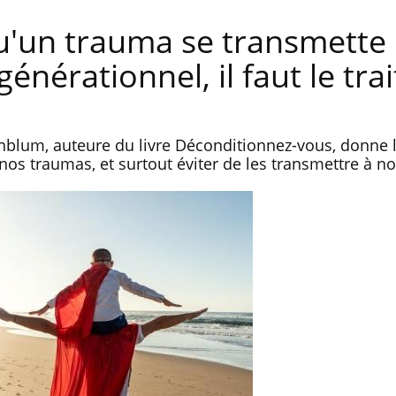
u'un trauma se transmette 
nérationnel, il faut le trai
blum, auteure du livre Déconditionnez-vous, donne l
os traumas, et surtout éviter de les transmettre à no
Les médicaments GLP-1
VIH : la
protègent-ils aussi les os ?
tous les
elle enfi