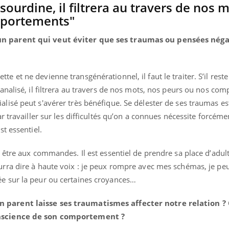
sourdine, il filtrera au travers de nos m
mportements"
un parent qui veut éviter que ses traumas ou pensées néga
e et ne devienne transgénérationnel, il faut le traiter. S’il reste
banalisé, il filtrera au travers de nos mots, nos peurs ou nos co
alisé peut s'avérer très bénéfique. Se délester de ses traumas e
ar travailler sur les difficultés qu’on a connues nécessite forcéme
st essentiel.
s être aux commandes. Il est essentiel de prendre sa place d’adul
ourra dire à haute voix : je peux rompre avec mes schémas, je p
ée sur la peur ou certaines croyances…
n parent laisse ses traumatismes affecter notre relation
conscience de son comportement ?