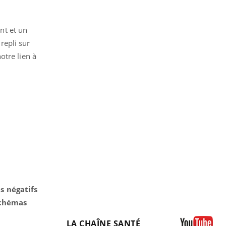
nt et un
repli sur
otre lien à
s négatifs
schémas
LA CHAÎNE SANTÉ