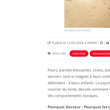
sur nos soirées
risque : ce jus
Cancer colorectal : une
e l'attention
stratégie simple aurait
urs
changé la donne au Pays
basque
NEONSHOT/ISTOCK
lier les
Chikungunya, dengue,
acances ?
West Nile : que se passe-t-
il dans le sud de la France ?
Publié le 12.05.2024 à 08h00
|
|
Mots clés :
interview
traumatism
Peurs, paroles blessantes, stress, p
derniers sont si intégrés à leurs sch
défendant - à leurs enfants. La psy
courrier du livre), dévoile comment 
des comportements toxiques.
Pourquoi Docteur : Pourquoi les 