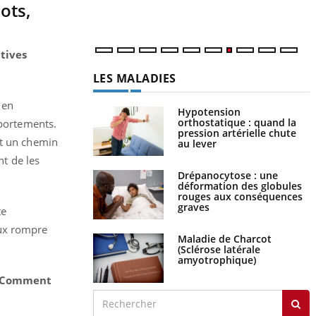
ots,
tives
LES MALADIES
 en
Hypotension
orthostatique : quand la
mportements.
pression artérielle chute
st un chemin
au lever
nt de les
Drépanocytose : une
déformation des globules
rouges aux conséquences
graves
te
eux rompre
Maladie de Charcot
(Sclérose latérale
amyotrophique)
 ? Comment