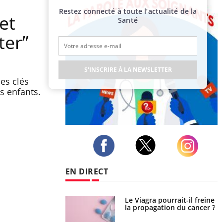
Restez connecté à toute l’actualité de la
et
Santé
ter”
S'INSCRIRE À LA NEWSLETTER
es clés
s enfants.
Publicité
Twitter
Facebook
Instagram
EN DIRECT
 fin du comprimé
Le Viagra pourrait-il freiner
 jours se profile-t-
la propagation du cancer ?
n ?