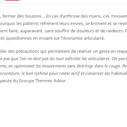
in, fermer des boutons… En cas d’arthrose des mains, ces mouve
 pourquoi les patients réfrènent leurs envies, se briment et se res
ent faire, auparavant, sans souffrir de douleurs et de raideurs. P
tés quotidiennes en misant sur l’économie articulaire.
le des précautions qui permettent de réaliser un geste en requé
ie pas que l’on ne doit pas du tout solliciter les articulaires. On peu
rente, en optimisant les mouvements sans être trop dans le rouge. Pou
line & Charge mentale : et si on
Eczéma Chronique des
ube
Youtube
rocédure, le bon rythme pour rester actif et conserver ses habitude
Youtube
Y
t en parler??
préparer pour l’été !
rapeute du Groupe Thermes Adour.
26, l'insuline dans le diabète de type 2
L'été arrive… et avec lui,
 entourée d'idées reçues chez les
rythme de vie ! Vacances, 
nts comme parfois chez les soignants.
soleil, activités en plein
...