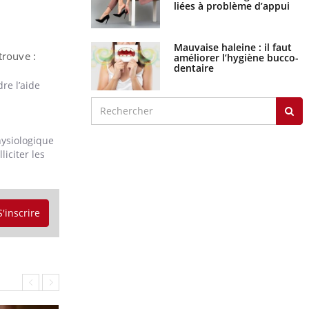
liées à problème d’appui
Mauvaise haleine : il faut
trouve :
améliorer l’hygiène bucco-
dentaire
re l’aide
hysiologique
iciter les
S'inscrire