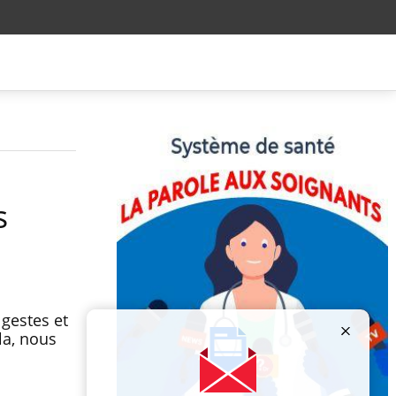
s
 gestes et
la, nous