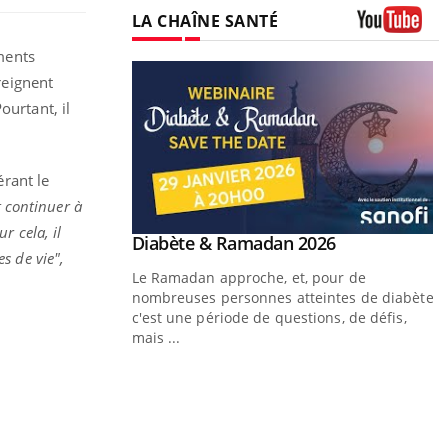
LA CHAÎNE SANTÉ
Youtube
ments
treignent
ourtant, il
rant le
t continuer à
r cela, il
Youtube
 Mains : se
Diabète & Ramadan 2026
Youtube
s de vie",
outube
Le Ramadan approche, et, pour de
 un tout nouveau
nombreuses personnes atteintes de diabète,
plage, piscine,
c'est une période de questions, de défis,
 air… Nos mains sont
mais ...
Y
f