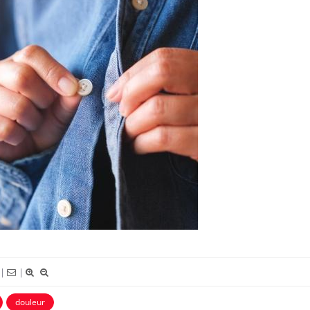
Toujours connectés :
Les méd
comment le travail
protègen
empiète de plus en plus
sur nos soirées
Cancer colorectal : une
Cytoméga
stratégie simple aurait
change d
changé la donne au Pays
charge 
basque
enceint
Chikungunya, dengue,
La siest
West Nile : que se passe-t-
dormir l
il dans le sud de la France ?
|
|
douleur