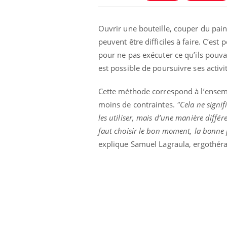
Ouvrir une bouteille, couper du pa
peuvent être difficiles à faire. C’est
pour ne pas exécuter ce qu’ils pouvai
est possible de poursuivre ses activi
Cette méthode correspond à l’ensemb
moins de contraintes.
"Cela ne signif
les utiliser, mais d’une manière diffé
ins :
Carence en fer : comprendre pour
Insu
Youtube
Yout
faut choisir le bon moment, la bonne p
tube
Youtube
prévenir
osai
explique Samuel Lagraula, ergothé
es à aborder...
Fatigue, irritabilité, brouillard mental ou
En 20
er des questions
même alopécie… Les symptômes de la
reste
st montrer ...
carence en fer sont multiples ce qui la rend
patie
...