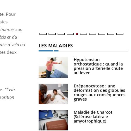
U
i
l
cte. Pour
p
stes
itionner son
cis et du
tuée à vélo ou
LES MALADIES
 ses deux
Hypotension
orthostatique : quand la
pression artérielle chute
au lever
Drépanocytose : une
e.
"Cela
déformation des globules
rouges aux conséquences
position
graves
Maladie de Charcot
(Sclérose latérale
amyotrophique)