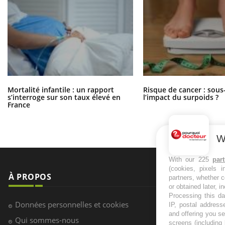
Mortalité infantile : un rapport
Risque de cancer : sous
s’interroge sur son taux élevé en
l’impact du surpoids ?
France
W
With our 225
par
(cookies, pixels 
À PROPOS
NEWSLETT
partners, whether c
or obtained later, i
Processing this da
Recevez toute
Données personnelles et cookies
IP, postal address
infos santé
and offering you s
Qui sommes-nous
screens (including