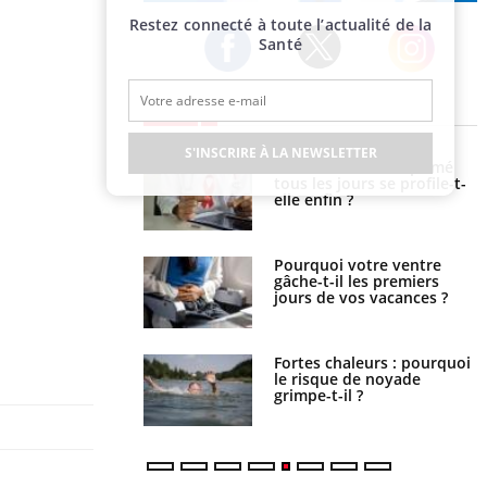
Publicité
Restez connecté à toute l’actualité de la
Santé
Twitter
Facebook
Instagram
EN DIRECT
S'INSCRIRE À LA NEWSLETTER
icaments GLP-1
VIH : la fin du comprimé
t-ils aussi les os ?
tous les jours se profile-t-
elle enfin ?
lovirus : ce qui
Pourquoi votre ventre
ans la prise en
gâche-t-il les premiers
des femmes
jours de vos vacances ?
es
e empêche-t-elle de
Fortes chaleurs : pourquoi
a nuit ?
le risque de noyade
grimpe-t-il ?