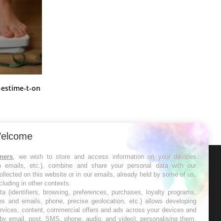
Régimes cétogènes : un risque de
-estime-t-on
cancer de l’intestin grêle
elcome
tners
, we wish to store and access information on your devices
in emails, etc.), combine and share your personal data with our
ER
ollected on this website or in our emails, already held by some of us,
ncluding in other contexts.
ta (identifiers, browsing, preferences, purchases, loyalty programs,
s les semaines les meilleures
es and emails, phone, precise geolocation, etc.) allows developing
ervices, content, commercial offers and ads across your devices and
 by email, post, SMS, phone, audio, and video), personalising them,