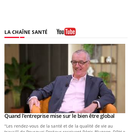
LA CHAÎNE SANTÉ
Youtube
Youtub
Quand l’entreprise mise sur le bien être global
Youtube
ous
"Les rendez-vous de la santé et de la qualité de vie au
travail" de Pourquoi Docteur reçoivent Régis Blugeon, DRH et