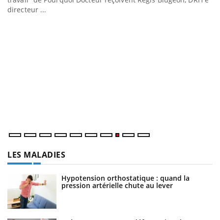
directeur ...
E
Yo
Da
vo
év
LES MALADIES
Hypotension orthostatique : quand la
pression artérielle chute au lever