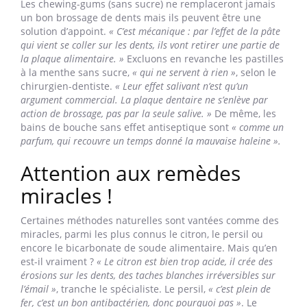
Les chewing-gums (sans sucre) ne remplaceront jamais
un bon brossage de dents mais ils peuvent être une
solution d’appoint.
« C’est mécanique : par l’effet de la pâte
qui vient se coller sur les dents, ils vont retirer une partie de
la plaque alimentaire. »
Excluons en revanche les pastilles
à la menthe sans sucre,
« qui ne servent à rien »
, selon le
chirurgien-dentiste.
« Leur effet salivant n’est qu’un
argument commercial. La plaque dentaire ne s’enlève par
action de brossage, pas par la seule salive. »
De même, les
bains de bouche sans effet antiseptique sont
« comme un
parfum, qui recouvre un temps donné la mauvaise haleine ».
Attention aux remèdes
miracles !
Certaines méthodes naturelles sont vantées comme des
miracles, parmi les plus connus le citron, le persil ou
encore le bicarbonate de soude alimentaire. Mais qu’en
est-il vraiment ?
« Le citron est bien trop acide, il crée des
érosions sur les dents, des taches blanches irréversibles sur
l’émail »
, tranche le spécialiste. Le persil,
« c’est plein de
fer, c’est un bon antibactérien, donc pourquoi pas »
. Le