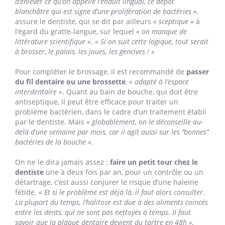
d’enlever ce qu’on appelle l’enduit lingual, ce dépôt
blanchâtre qui est signe d’une prolifération de bactéries »
,
assure le dentiste, qui se dit par ailleurs
« sceptique »
à
l’égard du gratte-langue, sur lequel
« on manque de
littérature scientifique »
.
« Si on suit cette logique, tout serait
à brosser, le palais, les joues, les gencives ! »
Pour compléter le brossage, il est recommandé de
passer
du fil dentaire ou une brossette
,
« adapté à l’espace
interdentaire »
. Quant au bain de bouche, qui doit être
antiseptique, il peut être efficace pour traiter un
problème bactérien, dans le cadre d’un traitement établi
par le dentiste. Mais
« globablement, on le déconseille au-
delà d’une semaine par mois, car il agit aussi sur les ‘’bonnes’’
bactéries de la bouche ».
On ne le dira jamais assez :
faire un petit tour chez le
dentiste
une à deux fois par an, pour un contrôle ou un
détartrage, c’est aussi conjurer le risque d’une haleine
fétide.
« Et si le problème est déjà là, il faut alors consulter.
La plupart du temps, l’halitose est due à des aliments coincés
entre les dents, qui ne sont pas nettoyés à temps. Il faut
savoir que la plaque dentaire devient du tartre en 48h »,