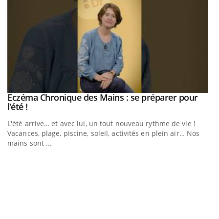
Eczéma Chronique des Mains : se préparer pour
Youtube
Youtube
l’été !
e
L'été arrive… et avec lui, un tout nouveau rythme de vie !
Vacances, plage, piscine, soleil, activités en plein air… Nos
mains sont ...
D
Yo
L
at