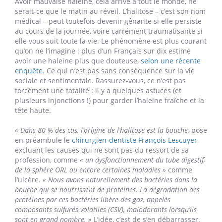
Avoir mauvaise haleine, cela arrive à tout le monde, ne
serait-ce que le matin au réveil. L’halitose – c’est son nom
médical – peut toutefois devenir gênante si elle persiste
au cours de la journée, voire carrément traumatisante si
elle vous suit toute la vie. Le phénomène est plus courant
qu’on ne l’imagine : plus d’un Français sur dix estime
avoir une haleine plus que douteuse,
selon une récente
enquête
. Ce qui n’est pas sans conséquence sur la vie
sociale et sentimentale. Rassurez-vous, ce n’est pas
forcément une fatalité : il y a quelques astuces (et
plusieurs injonctions !) pour garder l’haleine fraîche et la
tête haute.
« Dans 80 % des cas, l’origine de l’halitose est la bouche,
pose
en préambule le
chirurgien-dentiste François Lescuyer
,
excluant les causes qui ne sont pas du ressort de sa
profession, comme
« un dysfonctionnement du tube digestif,
de la sphère ORL ou encore certaines maladies »
comme
l’ulcère.
« Nous avons naturellement des bactéries dans la
bouche qui se nourrissent de protéines. La dégradation des
protéines par ces bactéries libère des gaz, appelés
composants sulfurés volatiles (CSV), malodorants lorsqu’ils
sont en grand nombre. »
L’idée, c’est de s’en débarrasser.