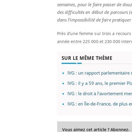
semaines, pour le faire passer de dou
des difficultés en début de parcours (
dans l’impossibilité de faire pratique
Près d’une femme sur trois a recours
année entre 225 000 et 230 000 interv
SUR LE MÊME THÈME
ins :
Carence en fer : comprendre pour
Insu
Youtube
Yout
tube
Youtube
prévenir
osai
IVG : un rapport parlementaire
es à aborder...
Fatigue, irritabilité, brouillard mental ou
En 20
IVG : il y a 59 ans, le premier P
er des questions
même alopécie… Les symptômes de la
reste
st montrer ...
carence en fer sont multiples ce qui la rend
patie
IVG : le droit à l'avortement me
...
IVG : en Île-de-France, de plus e
Vous aimez cet article ? Abonnez-