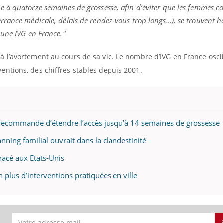
ze à quatorze semaines de grossesse, afin d’éviter que les femmes c
errance médicale, délais de rendez-vous trop longs…), se trouvent ho
r une IVG en France."
 à l’avortement au cours de sa vie. Le nombre d’IVG en France osci
entions, des chiffres stables depuis 2001.
line & Charge mentale : et si on
Eczéma Chronique des
ube
Youtube
Youtube
Y
t en parler??
préparer pour l’été !
 recommande d’étendre l’accès jusqu’à 14 semaines de grossesse
26, l'insuline dans le diabète de type 2
L'été arrive… et avec lui,
lanning familial ouvrait dans la clandestinité
 entourée d'idées reçues chez les
rythme de vie ! Vacances, 
nts comme parfois chez les soignants.
soleil, activités en plein
nacé aux Etats-Unis
...
n plus d’interventions pratiquées en ville