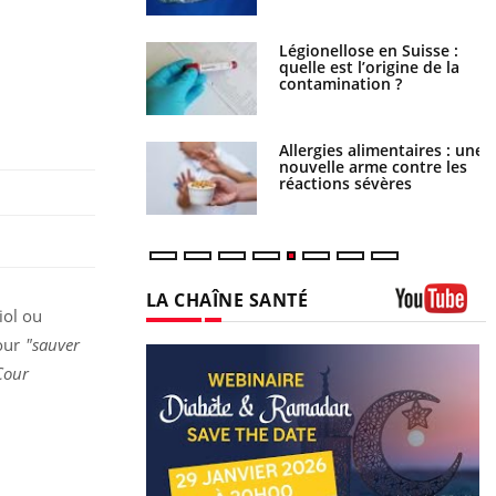
phone nuit-il à
Légionellose en Suisse :
tissage de la
quelle est l’origine de la
?
contamination ?
par une tique en
Allergies alimentaires : une
, elle reste dans le
nouvelle arme contre les
ndant 42 jours
réactions sévères
iol ou
pour
"sauver
 Cour