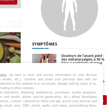
l
p
LES MALADIES
Hypotension
orthostatique : quand la
pression artérielle chute
au lever
Drépanocytose : une
déformation des globules
rouges aux conséquences
tners
, we wish to store and access information on your devices
graves
Comment nous percevons le chaud
rtum :
in emails, etc.), combine and share your personal data with our
et le froid : une recherche éclaire le
sujet
ollected on this website or in our emails, already held by some of us,
Maladie de Charcot
ncluding in other contexts.
(Sclérose latérale
ta (identifiers, browsing, preferences, purchases, loyalty programs,
amyotrophique)
es and emails, phone, precise geolocation, etc.) allows developing
ervices, content, commercial offers and ads across your devices and
 by email, post, SMS, phone, audio, and video), personalising them,