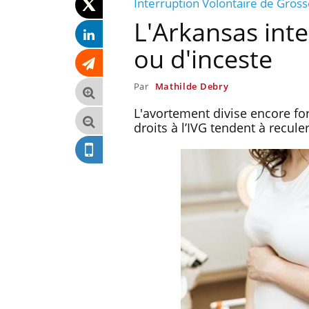
Interruption Volontaire de Gros
L'Arkansas inte
ou d'inceste
Par
Mathilde Debry
L'avortement divise encore for
droits à l’IVG tendent à recule
, dengue,
La sieste empêche-t-elle de
que se passe-t-
dormir la nuit ?
d de la France ?