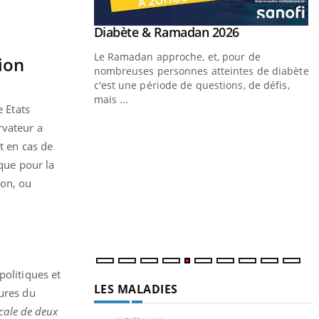
ion
e Etats
rvateur a
t en cas de
sque pour la
yon, ou
politiques et
eures du
icale de deux
LA CHAÎNE SANTÉ