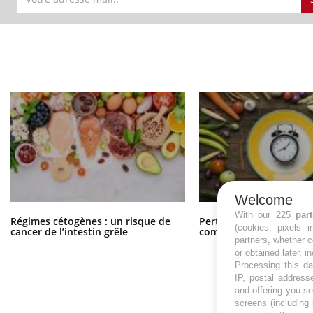
Welcome
With our 225
par
Régimes cétogènes : un risque de
Perte de poids post-pa
(cookies, pixels 
cancer de l’intestin grêle
comment s’alimenter ?
partners, whether c
or obtained later, i
Processing this da
IP, postal address
and offering you s
screens (including