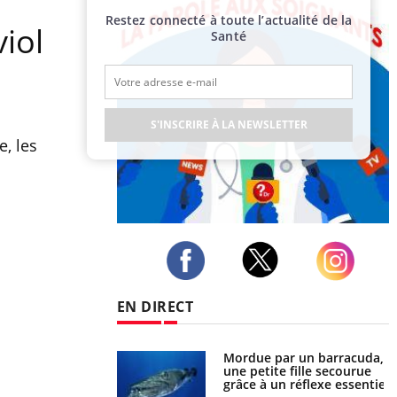
Restez connecté à toute l’actualité de la
iol
Santé
S'INSCRIRE À LA NEWSLETTER
, les
Publicité
Twitter
Facebook
Instagram
EN DIRECT
e et chaleur : ce
Mordue par un barracuda,
la science
une petite fille secourue
grâce à un réflexe essentiel