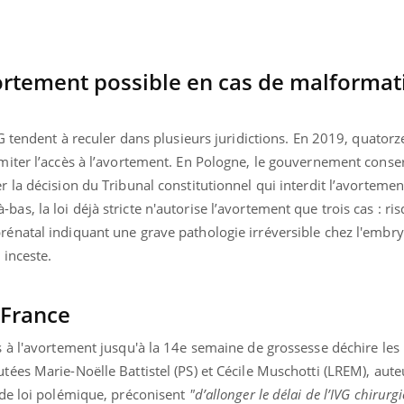
ortement possible en cas de malformat
IVG tendent à reculer dans plusieurs juridictions. En 2019, quatorz
imiter l’accès à l’avortement. En Pologne, le gouvernement conse
r la décision du Tribunal constitutionnel qui interdit l’avortemen
as, la loi déjà stricte n'autorise l’avortement que trois cas : ri
rénatal indiquant une grave pathologie irréversible chez l'embr
 inceste.
 France
s à l'avortement jusqu'à la 14e semaine de grossesse déchire les 
tées Marie-Noëlle Battistel (PS) et Cécile Muschotti (LREM), aut
n de loi polémique, préconisent
"d’allonger le délai de l’IVG chirurg