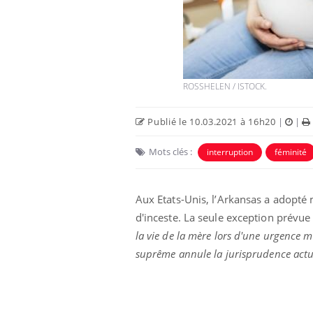
ments GLP-1
VIH : la fin du comprimé
 aussi les os ?
tous les jours se profile-t-
elle enfin ?
ROSSHELEN / ISTOCK.
rus : ce qui
Pourquoi votre ventre
la prise en
gâche-t-il les premiers
 femmes
jours de vos vacances ?
Publié le 10.03.2021 à 16h20
|
|
Mots clés :
interruption
féminité
Aux Etats-Unis, l’Arkansas a adopté 
d'inceste. La seule exception prévue 
la vie de la mère lors d'une urgence m
suprême annule la jurisprudence actue