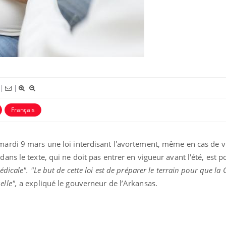
Le Viagra pourrait-il freiner
Le smart
la propagation du cancer ?
l'appren
lecture 
Pourquoi manger moins de
Mordue 
protéines pourrait
vacances
finalement être bénéfique
coma pe
|
|
Français
mardi 9 mars une loi interdisant l'avortement, même en cas de v
dans le texte, qui ne doit pas entrer en vigueur avant l'été, est 
édicale".
"Le but de cette loi est de préparer le terrain pour que la
lle",
a expliqué le gouverneur de l’Arkansas.