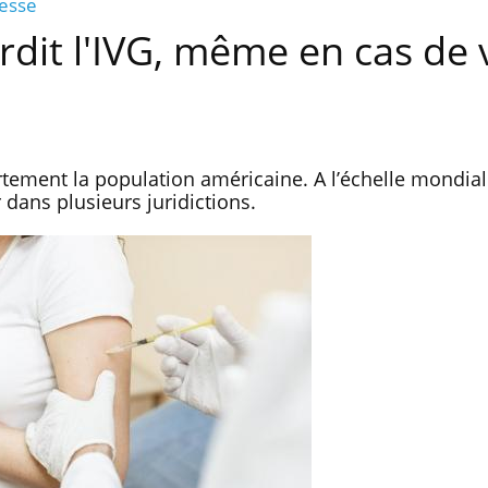
sesse
rdit l'IVG, même en cas de v
tement la population américaine. A l’échelle mondiale
r dans plusieurs juridictions.
Fortes chaleurs : pourquoi
Grossess
le risque de noyade
que dit 
grimpe-t-il ?