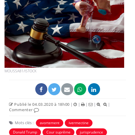
MOUSSA81/ISTOCK
Publié le 04.03.2020 à 18h00
|
|
|
|
|
Commenter
Mots clés :
avortement
ivermectine
Donald Trump
Cour suprême
jurisprudence