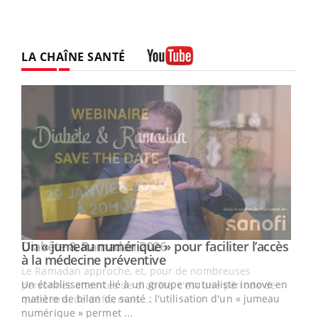
LA CHAÎNE SANTÉ
Youtube
Un « jumeau numérique » pour faciliter l’accès
Youtube
Youtube
à la médecine préventive
Un établissement lié à un groupe mutualiste innove en
e
matière de bilan de santé : l'utilisation d'un « jumeau
numérique » permet ...