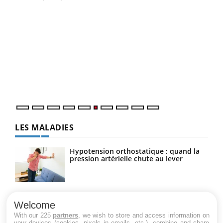
COU
You
Coup
vous
épis
LES MALADIES
Hypotension orthostatique : quand la
pression artérielle chute au lever
Drépanocytose : une déformation des
globules rouges aux conséquences
Welcome
graves
With our 225
partners
, we wish to store and access information on
your devices (cookies, pixels in emails, etc.), combine and share