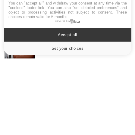
You can "accept all" and withdraw your consent at any time via the
"cookies" footer link
. You can also "set detailed preferences" and
Drépanocytose : une déformation des
object to processing activities not subject to consent. These
globules rouges aux conséquences graves
choices remain valid for 6 months.
powered by
Accept all
Maladie de Charcot (Sclérose latérale
amyotrophique)
Set your choices
Cookies settings
Le site santé de référence avec chaque jour toute l'actualité
médicale decryptée par des médecins en exercice et les