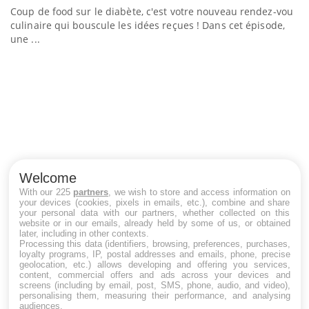
Coup de food sur le diabète, c'est votre nouveau rendez-vous
culinaire qui bouscule les idées reçues ! Dans cet épisode,
une ...
Q
Yo
"L
tr
di
Welcome
With our 225
partners
, we wish to store and access information on
your devices (cookies, pixels in emails, etc.), combine and share
your personal data with our partners, whether collected on this
website or in our emails, already held by some of us, or obtained
later, including in other contexts.
LES MALADIES
Processing this data (identifiers, browsing, preferences, purchases,
loyalty programs, IP, postal addresses and emails, phone, precise
geolocation, etc.) allows developing and offering you services,
Hypotension orthostatique : quand la
content, commercial offers and ads across your devices and
pression artérielle chute au lever
screens (including by email, post, SMS, phone, audio, and video),
personalising them, measuring their performance, and analysing
audiences.