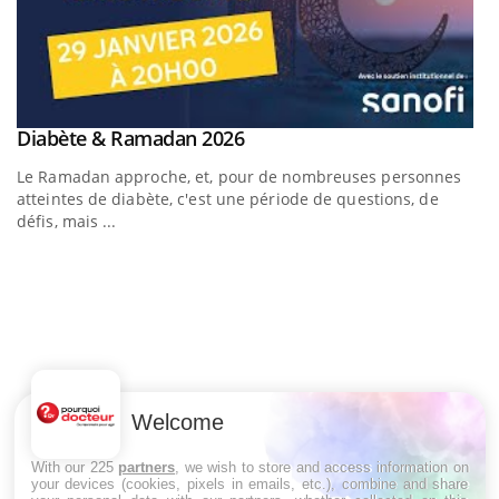
Youtube
Diabète & Ramadan 2026
Youtube
Le Ramadan approche, et, pour de nombreuses personnes
atteintes de diabète, c'est une période de questions, de
défis, mais ...
U
Yo
m
Un
Welcome
ma
nu
With our 225
partners
, we wish to store and access information on
your devices (cookies, pixels in emails, etc.), combine and share