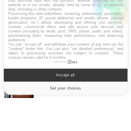
your personal data with our partners, whether collected on this
website or in our emails, already held by some of us, or obtained
later, including in other contexts.
LES MALADIES
Processing this data (identifiers, browsing, preferences, purchases,
loyalty programs, IP, postal addresses and emails, phone, precise
geolocation, etc.) allows developing and offering you services,
Hypotension orthostatique : quand la
content, commercial offers and ads across your devices and
pression artérielle chute au lever
screens (including by email, post, SMS, phone, audio, and video),
personalising them, measuring their performance, and analysing
audiences.
You can "accept all" and withdraw your consent at any time via the
"cookies" footer link
. You can also "set detailed preferences" and
Drépanocytose : une déformation des
object to processing activities not subject to consent. These
globules rouges aux conséquences graves
choices remain valid for 6 months.
powered by
Accept all
Maladie de Charcot (Sclérose latérale
amyotrophique)
Set your choices
Cookies settings