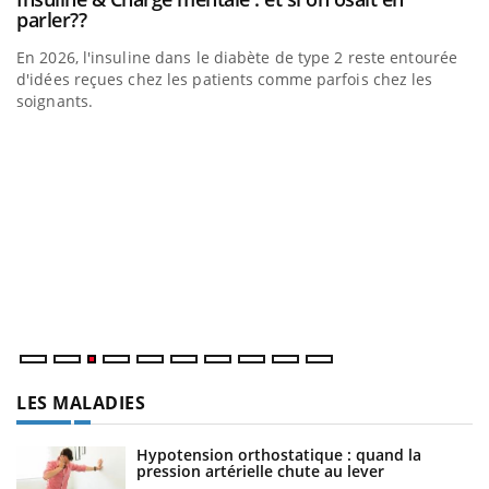
Youtube
parler??
En 2026, l'insuline dans le diabète de type 2 reste entourée
a
d'idées reçues chez les patients comme parfois chez les
soignants.
E
Yo
l’
L'
Va
ma
LES MALADIES
Hypotension orthostatique : quand la
pression artérielle chute au lever