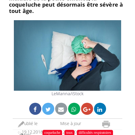
coqueluche peut désormais être sévère à
tout âge.
LeManna/iStock
Publié le
Mise à jour
19.12.2018
12.07.2023
coqueluche
toux
difficultés respiratoires
Mots-