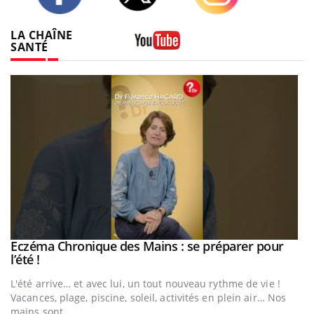
Twitter
Facebook
Instagram
LA CHAÎNE
SANTÉ
Youtube
Eczéma Chronique des Mains : se préparer pour
Youtube
Youtube
l’été !
e
L'été arrive… et avec lui, un tout nouveau rythme de vie !
Vacances, plage, piscine, soleil, activités en plein air… Nos
mains sont ...