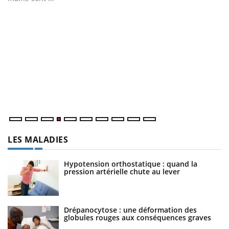
D
Yo
L
at
dé
LES MALADIES
Hypotension orthostatique : quand la
pression artérielle chute au lever
Drépanocytose : une déformation des
globules rouges aux conséquences graves