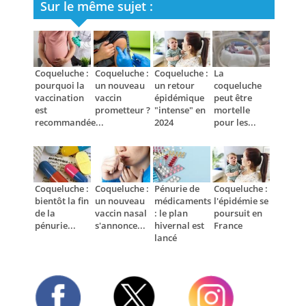
Sur le même sujet :
Coqueluche :
Coqueluche :
Coqueluche :
La
pourquoi la
un nouveau
un retour
coqueluche
vaccination
vaccin
épidémique
peut être
est
prometteur ?
"intense" en
mortelle
recommandée...
2024
pour les...
Coqueluche :
Coqueluche :
Pénurie de
Coqueluche :
bientôt la fin
un nouveau
médicaments
l'épidémie se
de la
vaccin nasal
: le plan
poursuit en
pénurie...
s'annonce...
hivernal est
France
lancé