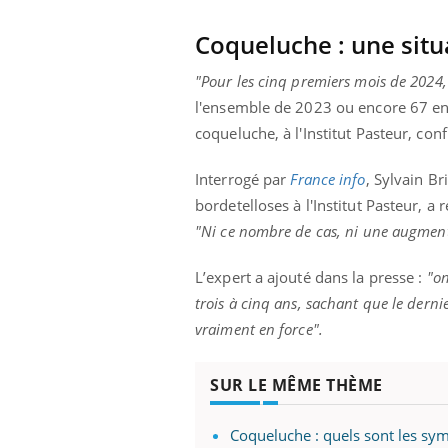
ar une tique en
Allergies alimentaires :
, elle reste dans
une nouvelle arme contre
Coqueluche : une situ
pendant 42 jours
les réactions sévères
"Pour les cinq premiers mois de 2024,
l'ensemble de 2023 ou encore 67 en 
coqueluche, à l'Institut Pasteur, co
Interrogé par
France info
, Sylvain B
bordetelloses à l'Institut Pasteur, a
"Ni ce nombre de cas, ni une augment
L’expert a ajouté dans la presse :
"on
trois à cinq ans, sachant que le dernie
vraiment en force".
SUR LE MÊME THÈME
Coqueluche : quels sont les sym