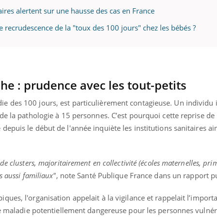
aires alertent sur une hausse des cas en France
ne recrudescence de la "toux des 100 jours" chez les bébés ?
e : prudence avec les tout-petits
 des 100 jours, est particulièrement contagieuse. Un individu 
de la pathologie à 15 personnes. C’est pourquoi cette reprise de l
epuis le début de l'année inquiète les institutions sanitaires ain
e clusters, majoritairement en collectivité (écoles maternelles, prim
s aussi familiaux"
, note Santé Publique France dans un rapport pu
ues, l'organisation appelait à la vigilance et rappelait l’import
tte maladie potentiellement dangereuse pour les personnes vulné