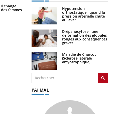
La sieste empêche-t-elle de dormir
ui change
Hypotension
la nuit ?
ge des femmes
orthostatique : quand la
pression artérielle chute
au lever
Drépanocytose : une
déformation des globules
rouges aux conséquences
graves
Maladie de Charcot
(Sclérose latérale
amyotrophique)
J'AI MAL