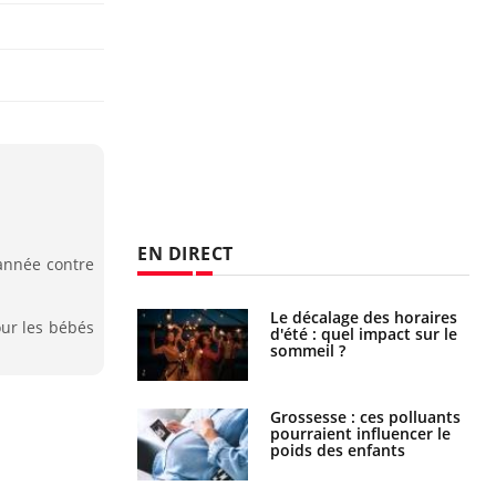
.
EN DIRECT
'année contre
: le mystère de la
Le décalage des horaires
ur les bébés
ine de Proust"
d'été : quel impact sur le
pliqué
sommeil ?
nce au gluten : les
Grossesse : ces polluants
es
pourraient influencer le
ndations de la
poids des enfants