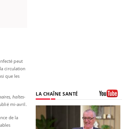
infecté peut
a circulation
si que les
LA CHAÎNE SANTÉ
aires, haltes-
Youtube
blié mi-avril.
ance de la
rables