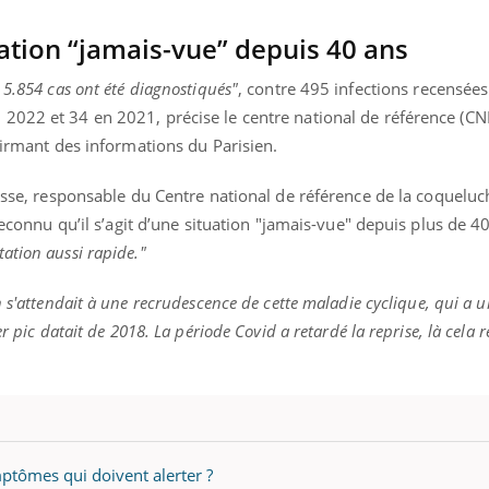
TDAH : quel est ce
Insuffis
traitement autorisé aux
comment
ation “jamais-vue” depuis 40 ans
États-Unis ?
préveni
 5.854 cas ont été diagnostiqués"
, contre 495 infections recensées
2022 et 34 en 2021, précise le centre national de référence (CNR
nfirmant des informations du Parisien.
risse, responsable du Centre national de référence de la coqueluc
 reconnu qu’il s’agit d’une situation "jamais-vue" depuis plus de 4
ation aussi rapide."
 s'attendait à une recrudescence de cette maladie cyclique, qui a un
r pic datait de 2018. La période Covid a retardé la reprise, là cela r
ptômes qui doivent alerter ?