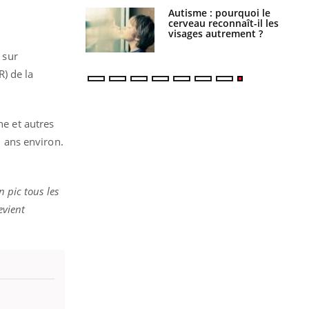
ance cardiaque :
Autisme : pourquoi le
 mieux la
cerveau reconnaît-il les
r
visages autrement ?
 sur
) de la
he et autres
0 ans environ.
 pic tous les
evient