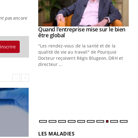
ont pas encore
Youtube
 diabète
Quand l’entreprise mise sur le bien
Youtube
Youtube
être global
e, c'est votre
"Les rendez-vous de la santé et de la
naire qui
'inscrire
qualité de vie au travail" de Pourquoi
 ! Dans cet
Docteur reçoivent Régis Blugeon, DRH et
directeur ...
Ec
You
quo
Dan
der
com
et é
LES MALADIES