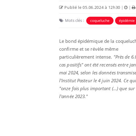
Publié le 05.06.2024 à 12h30
|
|
Mots clés :
coqueluche
épidémie
Le bond épidémique de la coqueluc
confirme et se révèle même
particulièrement intense.
"Près de 6.
cas positifs" ont été recensés entre jan
mai 2024, selon les données transmis
l'Institut Pasteur le 4 juin 2024. Ce qui
e et chaleur : ce
Mordue par un
"onze fois plus important
(...) que sur
a science
barracuda, une petite fille
secourue grâce à un
l'année 2023."
réflexe essentiel
phone nuit-il à
Légionellose en Suisse :
tissage de la
quelle est l’origine de la
contamination ?