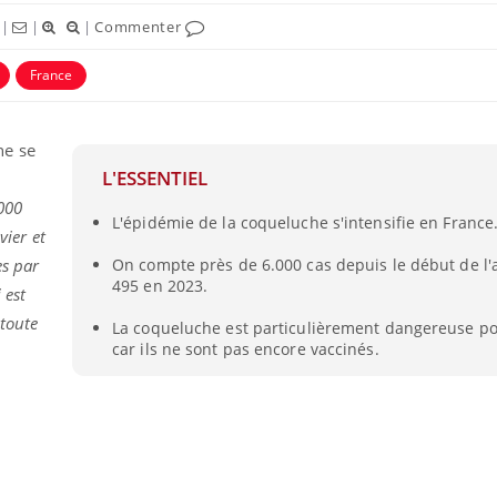
|
|
|
Commenter
France
he se
L'ESSENTIEL
000
L'épidémie de la coqueluche s'intensifie en France
vier et
es par
On compte près de 6.000 cas depuis le début de l
495 en 2023.
 est
Comment gérer le
Cerveau 
 toute
La coqueluche est particulièrement dangereuse po
sommeil des enfants en
"madele
car ils ne sont pas encore vaccinés.
vacances ?
enfin ex
Bilan prévention : ce que
Intoléra
les kinés pourront
nouvell
bientôt faire
recomma
HAS