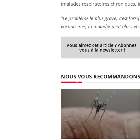
(malades respiratoires chroniques
"Le problème le plus grave, c'est lors
été vaccinés, la maladie peut alors êtr
Youtube
 Mains : se
Diabète & Ramadan 2026
Un 
Youtube
You
outube
fac
Le Ramadan approche, et, pour de
pré
Vous aimez cet article ? Abonnez-
un tout nouveau
nombreuses personnes atteintes de
vous à la newsletter !
Un 
lage, piscine,
diabète, c'est une période de questions, de
mut
air… Nos mains
défis, mais ...
sant
num
NOUS VOUS RECOMMANDON